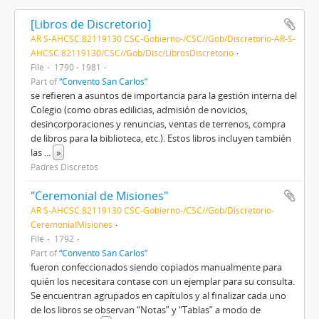
[Libros de Discretorio]
AR S-AHCSC.82119130 CSC-Gobierno-/CSC//Gob/Discretorio-AR-S-
AHCSC.82119130/CSC//Gob/Disc/LibrosDiscretorio
File
1790 - 1981
Part of
“Convento San Carlos”
se refieren a asuntos de importancia para la gestión interna del
Colegio (como obras edilicias, admisión de novicios,
desincorporaciones y renuncias, ventas de terrenos, compra
de libros para la biblioteca, etc.). Estos libros incluyen también
las
...
»
Padres Discretos
"Ceremonial de Misiones"
AR S-AHCSC.82119130 CSC-Gobierno-/CSC//Gob/Discretorio-
CeremonialMisiones
File
1792
Part of
“Convento San Carlos”
fueron confeccionados siendo copiados manualmente para
quién los necesitara contase con un ejemplar para su consulta.
Se encuentran agrupados en capítulos y al finalizar cada uno
de los libros se observan “Notas” y “Tablas” a modo de