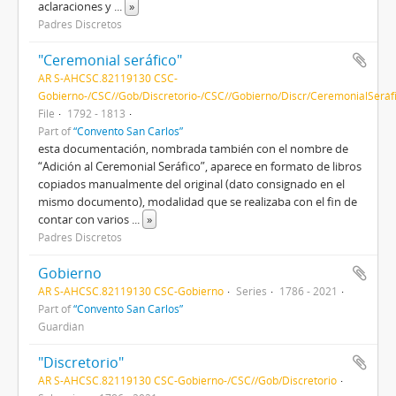
aclaraciones y
...
»
Padres Discretos
"Ceremonial seráfico"
AR S-AHCSC.82119130 CSC-
Gobierno-/CSC//Gob/Discretorio-/CSC//Gobierno/Discr/CeremonialSeráf
File
1792 - 1813
Part of
“Convento San Carlos”
esta documentación, nombrada también con el nombre de
“Adición al Ceremonial Seráfico”, aparece en formato de libros
copiados manualmente del original (dato consignado en el
mismo documento), modalidad que se realizaba con el fin de
contar con varios
...
»
Padres Discretos
Gobierno
AR S-AHCSC.82119130 CSC-Gobierno
Series
1786 - 2021
Part of
“Convento San Carlos”
Guardián
"Discretorio"
AR S-AHCSC.82119130 CSC-Gobierno-/CSC//Gob/Discretorio