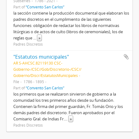
Subseries
1786 - 2021
Part of
“Convento San Carlos”
la sección contiene la producción documental que elaboran los
padres discretos en el cumplimiento de las siguientes
funciones: obligación de redactar los libros de normativas
litúrgicas o de actos de culto (libros de ceremoniales), los de
reglas que
...
»
Padres Discretos
"Estatutos municipales"
AR S-AHCSC.82119130 CSC-
Gobierno-/CSC//Gob/Discretorio-/CSC//
Gobierno/Discr/EstatutosMunicipales
File
1786 - 1895
Part of
“Convento San Carlos”
los primeros que se realizaron sirvieron de gobierno a la
comunidad los tres primeros años desde su fundación.
Contienen la firma del primer guardián, Fr. Tomás Orio y los
demás padres del discretorio. Fueron aprobados por el
Comisario Gral. de Indias Fr.
...
»
Padres Discretos