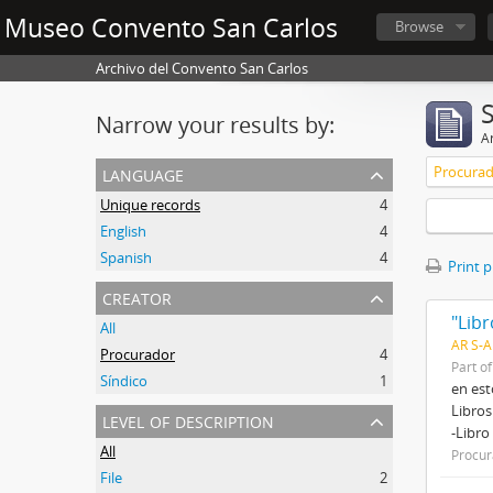
Museo Convento San Carlos
Browse
Archivo del Convento San Carlos
Narrow your results by:
Ar
language
Procura
Unique records
4
English
4
Spanish
4
Print 
creator
"Lib
All
AR S-A
Procurador
4
Part o
Síndico
1
en est
Libros
level of description
-Libro
All
Procur
File
2