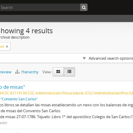
Showing 4 results
chival description
dor
Advanced search option
preview
Hierarchy
View:
ro de misas"
HCSC.82119130 CSC-Administración-Procuraduría-/CSC//Administración/Proc/L
f
“Convento San Carlos”
os libros se detallan las misas estableciendo un nexo con los balances de ingr
 de misas del Convento San Carlos:
 de misas 27-07-1786. Tejuelo: Libro 1° del apostólico Colegio de San Carlos 
ador