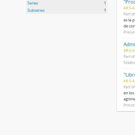
"Pro
Series
1
AR S-A
Subseries
1
Part o
es la 
de con
Procur
Admi
AR S-
Part o
Síndic
"Libr
AR S-A
Part o
en los
agrime
Procur