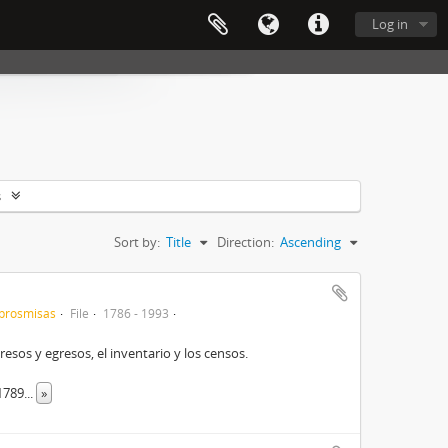
Log in
s
Sort by:
Title
Direction:
Ascending
ibrosmisas
File
1786 - 1993
esos y egresos, el inventario y los censos.
(1789
...
»