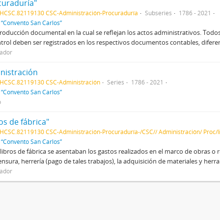
curaduría"
HCSC.82119130 CSC-Administración-Procuraduría
Subseries
1786 - 2021
f
“Convento San Carlos”
producción documental en la cual se reflejan los actos administrativos. Tod
trol deben ser registrados en los respectivos documentos contables, difer
ador
nistración
AHCSC.82119130 CSC-Administración
Series
1786 - 2021
f
“Convento San Carlos”
o
os de fábrica"
HCSC.82119130 CSC-Administración-Procuraduría-/CSC// Administración/ Proc/li
f
“Convento San Carlos”
 libros de fábrica se asentaban los gastos realizados en el marco de obras o r
nsura, herrería (pago de tales trabajos), la adquisición de materiales y herr
ador