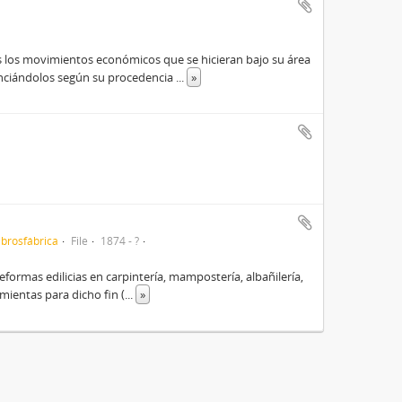
os los movimientos económicos que se hicieran bajo su área
enciándolos según su procedencia
...
»
brosfábrica
File
1874 - ?
eformas edilicias en carpintería, mampostería, albañilería,
amientas para dicho fin (
...
»