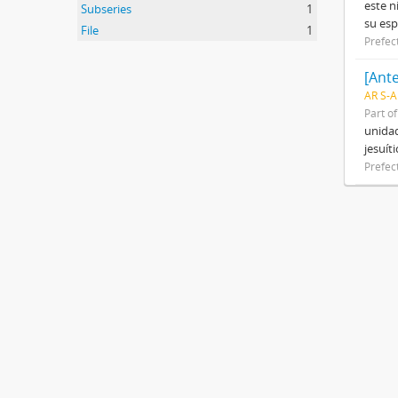
este n
Subseries
1
su esp
File
1
Prefec
[Ant
AR S-A
Part o
unidad
jesuít
Prefec