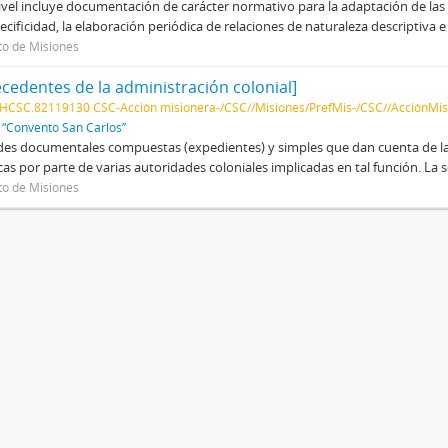
ivel incluye documentación de carácter normativo para la adaptación de las
ecificidad, la elaboración periódica de relaciones de naturaleza descriptiva 
to de Misiones
ecedentes de la administración colonial]
HCSC.82119130 CSC-Acción misionera-/CSC//Misiones/PrefMis-/CSC//AcciónMi
f
“Convento San Carlos”
es documentales compuestas (expedientes) y simples que dan cuenta de las 
icas por parte de varias autoridades coloniales implicadas en tal función. La
to de Misiones