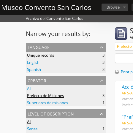
Museo Convento San Carlos
Browse
Archivo del Convento San Carlos
Narrow your results by:
Ar
language
Prefecto
Unique records
3
English
3
Spanish
3
Print 
creator
Acci
All
AR S-
Prefecto de Misiones
3
Part o
Superiores de misiones
1
Prefec
level of description
“Pre
All
AR S-A
Series
1
Part o