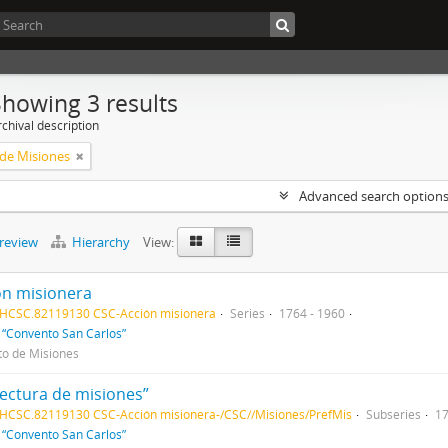
Showing 3 results
chival description
 de Misiones
Advanced search option
preview
Hierarchy
View:
ón misionera
AHCSC.82119130 CSC-Acción misionera
Series
1764 - 1960
f
“Convento San Carlos”
to de Misiones
fectura de misiones”
HCSC.82119130 CSC-Acción misionera-/CSC//Misiones/PrefMis
Subseries
1
f
“Convento San Carlos”