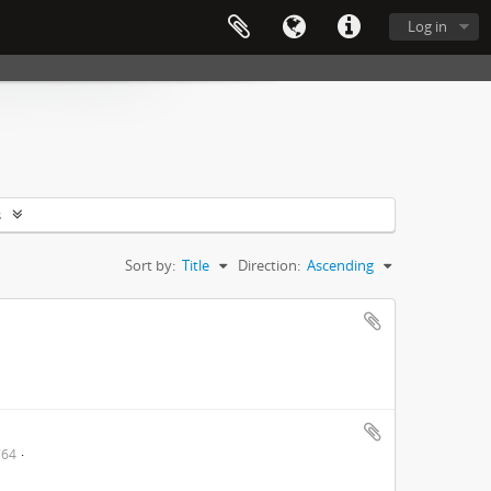
Log in
s
Sort by:
Title
Direction:
Ascending
764