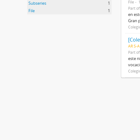
File
Subseries
1
Part o
File
1
en est
Gran p
Colegi
[Cole
AR S-A
Part o
este n
vocaci
Colegi