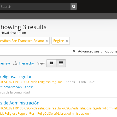
Showing 3 results
chival description
Seráfico San Francisco Solano
English
Advanced search option
preview
Hierarchy
View:
religiosa regular
HCSC.82119130 CSC-vida religiosa regular
Series
1786 - 2021
f
“Convento San Carlos”
os de la comunidad
os de Administración
HCSC.82119130 CSC-vida religiosa regular-/CSC//VidaReligiosaRegular//FormRel
idaReligiosaRegular/FormReligColSeráf/LibrosAdministración