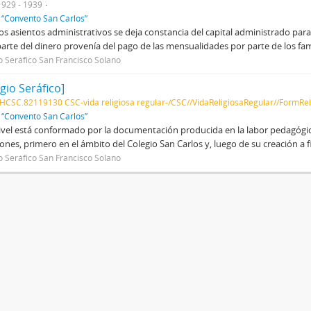
1929 - 1939
f
“Convento San Carlos”
os asientos administrativos se deja constancia del capital administrado p
arte del dinero provenía del pago de las mensualidades por parte de los fami
o Seráfico San Francisco Solano
gio Seráfico]
HCSC.82119130 CSC-vida religiosa regular-/CSC//VidaReligiosaRegular//FormRel
f
“Convento San Carlos”
ivel está conformado por la documentación producida en la labor pedagógic
ones, primero en el ámbito del Colegio San Carlos y, luego de su creación a fi
o Seráfico San Francisco Solano