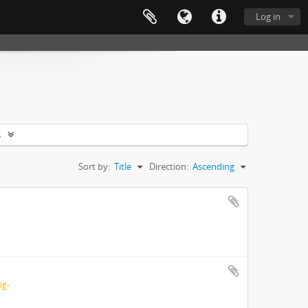
Log in
s
Sort by:
Title
Direction:
Ascending
ig-