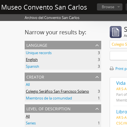
Museo Convento San Carlos
Browse
Archivo del Convento San Carlos
Narrow your results by:
Ar
language
Colegio 
Unique records
3
English
3
Spanish
3
Print 
creator
Vida 
All
AR S-A
Colegio Seráfico San Francisco Solano
3
Part o
Miembros de la comunidad
1
Miembr
level of description
Libr
All
AR S-A
Series
1
CSC//V