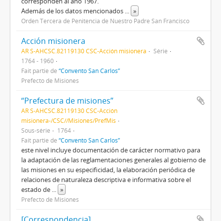
corresponden al año 1967.
Además de los datos mencionados
...
»
Orden Tercera de Penitencia de Nuestro Padre San Francisco
Acción misionera
AR S-AHCSC.82119130 CSC-Acción misionera
Série
1764 - 1960
Fait partie de
“Convento San Carlos”
Prefecto de Misiones
“Prefectura de misiones”
AR S-AHCSC.82119130 CSC-Acción
misionera-/CSC//Misiones/PrefMis
Sous-série
1764
Fait partie de
“Convento San Carlos”
este nivel incluye documentación de carácter normativo para
la adaptación de las reglamentaciones generales al gobierno de
las misiones en su especificidad, la elaboración periódica de
relaciones de naturaleza descriptiva e informativa sobre el
estado de
...
»
Prefecto de Misiones
[Correspondencia]