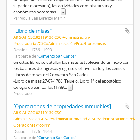
superior diocesano), las actividades administrativas y
económicas necesarias
...
»
Parroquia San Lorenzo Mártir
"Libro de misas"
AR S-AHCSC.82119130 CSC-Administración-
Procuraduría-/CSC//Administración/Proc/Librosmisas
Dossier
1786 - 1993
Fait partie de
“Convento San Carlos”
en estos libros se detallan las misas estableciendo un nexo con
los balances de ingresos y egresos, el inventario y los censos.
Libros de misas del Convento San Carlos:
-Libro de misas 27-07-1786. Tejuelo: Libro 1° del apostólico
Colegio de San Carlos (1789
...
»
Procurador
[Operaciones de propiedades inmuebles]
AR S-AHCSC.82119130 CSC-
Administración-/CSC//Administración/Sínd-/CSC//Administración/Sínd/
OperacionesPropInm
Dossier
1776 - 1964
Fait partie de
“Convento San Carlos”