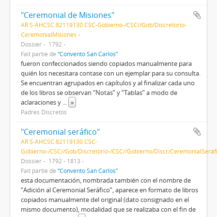
"Ceremonial de Misiones"
AR S-AHCSC.82119130 CSC-Gobierno-/CSC//Gob/Discretorio-
CeremonialMisiones
Dossier
1792
Fait partie de
“Convento San Carlos”
fueron confeccionados siendo copiados manualmente para
quién los necesitara contase con un ejemplar para su consulta.
Se encuentran agrupados en capítulos y al finalizar cada uno
de los libros se observan “Notas” y “Tablas” a modo de
aclaraciones y
...
»
Padres Discretos
"Ceremonial seráfico"
AR S-AHCSC.82119130 CSC-
Gobierno-/CSC//Gob/Discretorio-/CSC//Gobierno/Discr/CeremonialSeráf
Dossier
1792 - 1813
Fait partie de
“Convento San Carlos”
esta documentación, nombrada también con el nombre de
“Adición al Ceremonial Seráfico”, aparece en formato de libros
copiados manualmente del original (dato consignado en el
mismo documento), modalidad que se realizaba con el fin de