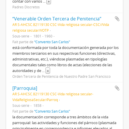
contar con varios
...
»
Padres Discretos
“Venerable Orden Tercera de Penitencia”
AR S-AHCSC.82119130 CSC-Vida religiosa secular-CSC//Vida
religiosa secular/VOTP
Sous-série
1801 - 1960
Fait partie de
“Convento San Carlos”
está conformada por toda la documentación generada por los
miembros terciarios en sus respectivas funciones (directivas,
administrativas, etc.), viéndose plasmadas en tipologías
documentales tales como libros de actas (elecciones de las
autoridades y de
...
»
Orden Tercera de Penitencia de Nuestro Padre San Francisco
[Parroquia]
AR S-AHCSC.82119130 CSC-Vida religiosa secular-
VidaReligiosaSecular/Parroq
Sous-série
1858
Fait partie de
“Convento San Carlos”
la documentación corresponde a tres ámbitos de la vida
parroquial: las actividades y funciones del párroco (plasmada
principalmente en correspondencia e informes elevados al