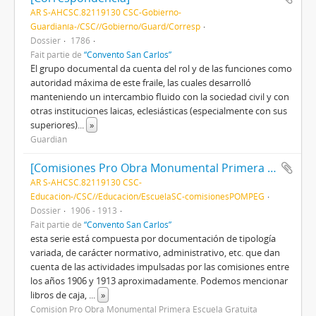
AR S-AHCSC.82119130 CSC-Gobierno-
Guardianía-/CSC//Gobierno/Guard/Corresp
Dossier
1786
Fait partie de
“Convento San Carlos”
El grupo documental da cuenta del rol y de las funciones como
autoridad máxima de este fraile, las cuales desarrolló
manteniendo un intercambio fluido con la sociedad civil y con
otras instituciones laicas, eclesiásticas (especialmente con sus
superiores)
...
»
Guardián
[Comisiones Pro Obra Monumental Primera Escuela Gratuita]
AR S-AHCSC.82119130 CSC-
Educación-/CSC//Educación/EscuelaSC-comisionesPOMPEG
Dossier
1906 - 1913
Fait partie de
“Convento San Carlos”
esta serie está compuesta por documentación de tipología
variada, de carácter normativo, administrativo, etc. que dan
cuenta de las actividades impulsadas por las comisiones entre
los años 1906 y 1913 aproximadamente. Podemos mencionar
libros de caja,
...
»
Comisión Pro Obra Monumental Primera Escuela Gratuita