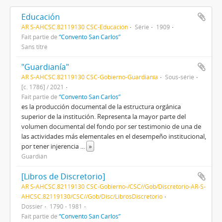
Educación
AR S-AHCSC.82119130 CSC-Educación
Série
1909
Fait partie de
“Convento San Carlos”
Sans titre
"Guardianía"
AR S-AHCSC.82119130 CSC-Gobierno-Guardianía
Sous-série
[c. 1786] / 2021
Fait partie de
“Convento San Carlos”
es la producción documental de la estructura orgánica
superior de la institución. Representa la mayor parte del
volumen documental del fondo por ser testimonio de una de
las actividades más elementales en el desempeño institucional,
por tener injerencia
...
»
Guardián
[Libros de Discretorio]
AR S-AHCSC.82119130 CSC-Gobierno-/CSC//Gob/Discretorio-AR-S-
AHCSC.82119130/CSC//Gob/Disc/LibrosDiscretorio
Dossier
1790 - 1981
Fait partie de
“Convento San Carlos”