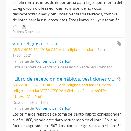
se refieren a asuntos de importancia para la gestión interna del
Colegio (como obras edilicias, admisión de novicios,
desincorporaciones y renuncias, ventas de terrenos, compra
de libros para la biblioteca, etc.). Estos libros incluyen también
las
...
»
Padres Discretos
Vida religiosa secular
AR S-AHCSC.82119130 CSC-Vida religiosa secular
Série
1790 - 2021
Fait partie de
“Convento San Carlos”
Orden Tercera de Penitencia de Nuestro Padre San Francisco
“Libro de recepción de hábitos, vesticiones y profesiones”
AR S-AHCSC.82119130 CSC-Vida religiosa secular-CSC//Vida
religiosa secular/VOTP-/CSC//VidaReligiosaSecular/VOTP/
LibroHábVestProf
Dossier
1807 - 1967
Fait partie de
“Convento San Carlos”
Los primeros registros de toma del santo hábito corresponden
al año 1800, siendo este dato recuperado en el libro 1° y que
fuera inaugurado en 1807. Las últimas registradas en el libro 5°