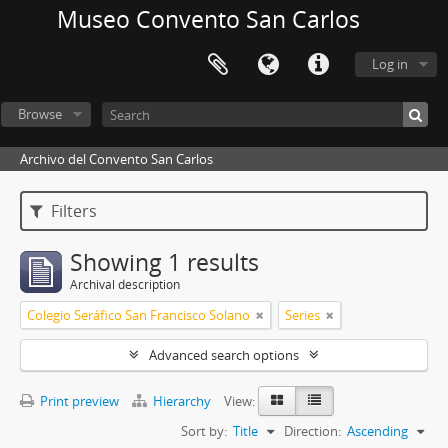
Museo Convento San Carlos
Log in
Browse
Archivo del Convento San Carlos
Filters
Showing 1 results
Archival description
Colegio Seráfico San Francisco Solano
Series
Advanced search options
Print preview
Hierarchy
View:
Sort by:
Title
Direction:
Ascending