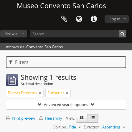
Museo Convento San Carlos
Log in
Browse
Archivo del Convento San Carlos
Filters
Showing 1 results
Archival description
Padres Discretos
Subseries
Advanced search options
Print preview
Hierarchy
View:
Sort by:
Title
Direction:
Ascending