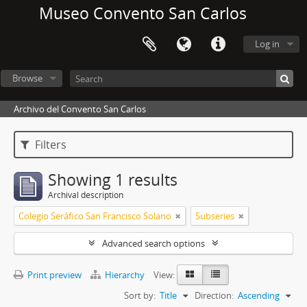
Museo Convento San Carlos
Log in
Browse
Archivo del Convento San Carlos
Filters
Showing 1 results
Archival description
Colegio Seráfico San Francisco Solano
Subseries
Advanced search options
Print preview
Hierarchy
View:
Sort by:
Title
Direction:
Ascending