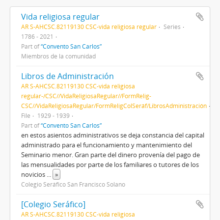
Vida religiosa regular
AR S-AHCSC.82119130 CSC-vida religiosa regular
Series
1786 - 2021
Part of
“Convento San Carlos”
Miembros de la comunidad
Libros de Administración
AR S-AHCSC.82119130 CSC-vida religiosa
regular-/CSC//VidaReligiosaRegular//FormRelig-
CSC//VidaReligiosaRegular/FormReligColSeráf/LibrosAdministración
File
1929 - 1939
Part of
“Convento San Carlos”
en estos asientos administrativos se deja constancia del capital
administrado para el funcionamiento y mantenimiento del
Seminario menor. Gran parte del dinero provenía del pago de
las mensualidades por parte de los familiares o tutores de los
novicios
...
»
Colegio Seráfico San Francisco Solano
[Colegio Seráfico]
AR S-AHCSC.82119130 CSC-vida religiosa