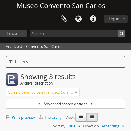
Museo Convento San Carlos
Log in
Browse
Archivo del Convento San Carlos
Filters
Showing 3 results
Archival description
Colegio Seráfico San Francisco Solano
Advanced search options
Print preview
Hierarchy
View:
Sort by:
Title
Direction:
Ascending