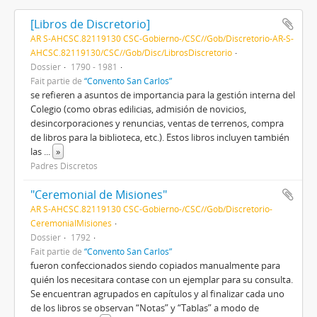
[Libros de Discretorio]
AR S-AHCSC.82119130 CSC-Gobierno-/CSC//Gob/Discretorio-AR-S-
AHCSC.82119130/CSC//Gob/Disc/LibrosDiscretorio
Dossier
1790 - 1981
Fait partie de
“Convento San Carlos”
se refieren a asuntos de importancia para la gestión interna del
Colegio (como obras edilicias, admisión de novicios,
desincorporaciones y renuncias, ventas de terrenos, compra
de libros para la biblioteca, etc.). Estos libros incluyen también
las
...
»
Padres Discretos
"Ceremonial de Misiones"
AR S-AHCSC.82119130 CSC-Gobierno-/CSC//Gob/Discretorio-
CeremonialMisiones
Dossier
1792
Fait partie de
“Convento San Carlos”
fueron confeccionados siendo copiados manualmente para
quién los necesitara contase con un ejemplar para su consulta.
Se encuentran agrupados en capítulos y al finalizar cada uno
de los libros se observan “Notas” y “Tablas” a modo de