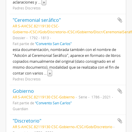
aclaraciones y
...
»
Padres Discretos
"Ceremonial seráfico"
AR S-AHCSC.82119130 CSC-
Gobierno-/CSC//Gob/Discretorio-/CSC//Gobierno/Discr/CeremonialSeráf
Dossier
1792 - 1813
Fait partie de
“Convento San Carlos”
esta documentación, nombrada también con el nombre de
“Adición al Ceremonial Seráfico”, aparece en formato de libros
copiados manualmente del original (dato consignado en el
mismo documento), modalidad que se realizaba con el fin de
contar con varios
...
»
Padres Discretos
Gobierno
AR S-AHCSC.82119130 CSC-Gobierno
Série
1786 - 2021
Fait partie de
“Convento San Carlos”
Guardián
"Discretorio"
AR S-AHCSC.82119130 CSC-Gobierno-/CSC//Gob/Discretorio