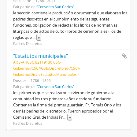
Sous-série
1786 - 2021
Fait partie de
“Convento San Carlos”
la sección contiene la producción documental que elaboran los
padres discretos en el cumplimiento de las siguientes
funciones: obligación de redactar los libros de normativas
litúrgicas o de actos de culto (libros de ceremoniales), los de
reglas que
...
»
Padres Discretos
"Estatutos municipales"
AR S-AHCSC.82119130 CSC-
Gobierno-/CSC//Gob/Discretorio-/CSC//
Gobierno/Discr/EstatutosMunicipales
Dossier
1786 - 1895
Fait partie de
“Convento San Carlos”
los primeros que se realizaron sirvieron de gobierno a la
comunidad los tres primeros años desde su fundación.
Contienen la firma del primer guardián, Fr. Tomás Orio y los
demás padres del discretorio. Fueron aprobados por el
Comisario Gral. de Indias Fr.
...
»
Padres Discretos