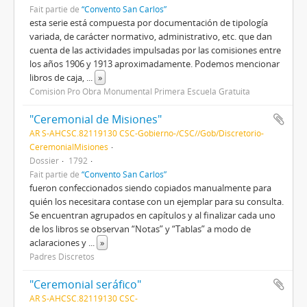
Fait partie de
“Convento San Carlos”
esta serie está compuesta por documentación de tipología
variada, de carácter normativo, administrativo, etc. que dan
cuenta de las actividades impulsadas por las comisiones entre
los años 1906 y 1913 aproximadamente. Podemos mencionar
libros de caja,
...
»
Comisión Pro Obra Monumental Primera Escuela Gratuita
"Ceremonial de Misiones"
AR S-AHCSC.82119130 CSC-Gobierno-/CSC//Gob/Discretorio-
CeremonialMisiones
Dossier
1792
Fait partie de
“Convento San Carlos”
fueron confeccionados siendo copiados manualmente para
quién los necesitara contase con un ejemplar para su consulta.
Se encuentran agrupados en capítulos y al finalizar cada uno
de los libros se observan “Notas” y “Tablas” a modo de
aclaraciones y
...
»
Padres Discretos
"Ceremonial seráfico"
AR S-AHCSC.82119130 CSC-