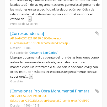
la adaptación de las reglamentaciones generales al gobierno de
las misiones en su especificidad, la elaboración periódica de
relaciones de naturaleza descriptiva e informativa sobre el
estado de
...
»
Prefecto de Misiones
[Correspondencia]
AR S-AHCSC.82119130 CSC-Gobierno-
Guardianía-/CSC//Gobierno/Guard/Corresp
Dossier
1786
Fait partie de
“Convento San Carlos”
El grupo documental da cuenta del rol y de las funciones como
autoridad máxima de este fraile, las cuales desarrolló
manteniendo un intercambio fluido con la sociedad civil y con
otras instituciones laicas, eclesiásticas (especialmente con sus
superiores)
...
»
Guardián
[Comisiones Pro Obra Monumental Primera Escuela Gratuita]
AR S-AHCSC.82119130 CSC-
Educación-/CSC//Educación/EscuelaSC-comisionesPOMPEG
Dossier
1906 - 1913