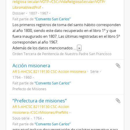
religiosa secular/VOTP-/CSC//VidaReligiosaSecular/VOTP/
LibroHábVestProf
Dossier
1807 - 1967
Fait partie de
“Convento San Carlos”
Los primeros registros de toma del santo hábito corresponden
al año 1800, siendo este dato recuperado en el libro 1° y que
fuera inaugurado en 1807. Las últimas registradas en el libro 5°
corresponden al año 1967.
Además de los datos mencionados
...
»
Orden Tercera de Penitencia de Nuestro Padre San Francisco
Acción misionera
AR S-AHCSC.82119130 CSC-Acción misionera
Série
1764 - 1960
Fait partie de
“Convento San Carlos”
Prefecto de Misiones
“Prefectura de misiones”
AR S-AHCSC.82119130 CSC-Acción
misionera-/CSC//Misiones/PrefMis
Sous-série
1764
Fait partie de
“Convento San Carlos”
este nivel incluye documentación de carácter normativo para