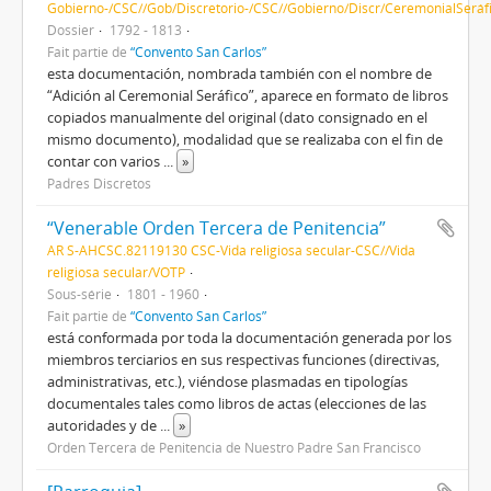
Gobierno-/CSC//Gob/Discretorio-/CSC//Gobierno/Discr/CeremonialSeráf
Dossier
1792 - 1813
Fait partie de
“Convento San Carlos”
esta documentación, nombrada también con el nombre de
“Adición al Ceremonial Seráfico”, aparece en formato de libros
copiados manualmente del original (dato consignado en el
mismo documento), modalidad que se realizaba con el fin de
contar con varios
...
»
Padres Discretos
“Venerable Orden Tercera de Penitencia”
AR S-AHCSC.82119130 CSC-Vida religiosa secular-CSC//Vida
religiosa secular/VOTP
Sous-série
1801 - 1960
Fait partie de
“Convento San Carlos”
está conformada por toda la documentación generada por los
miembros terciarios en sus respectivas funciones (directivas,
administrativas, etc.), viéndose plasmadas en tipologías
documentales tales como libros de actas (elecciones de las
autoridades y de
...
»
Orden Tercera de Penitencia de Nuestro Padre San Francisco