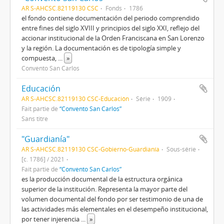
AR S-AHCSC.82119130 CSC
Fonds
1786
el fondo contiene documentación del periodo comprendido
entre fines del siglo XVIII y principios del siglo XXI, reflejo del
accionar institucional de la Orden Franciscana en San Lorenzo
y la región. La documentación es de tipología simple y
compuesta,
...
»
Convento San Carlos
Educación
AR S-AHCSC.82119130 CSC-Educación
Série
1909
Fait partie de
“Convento San Carlos”
Sans titre
"Guardianía"
AR S-AHCSC.82119130 CSC-Gobierno-Guardianía
Sous-série
[c. 1786] / 2021
Fait partie de
“Convento San Carlos”
es la producción documental de la estructura orgánica
superior de la institución. Representa la mayor parte del
volumen documental del fondo por ser testimonio de una de
las actividades más elementales en el desempeño institucional,
por tener injerencia
...
»