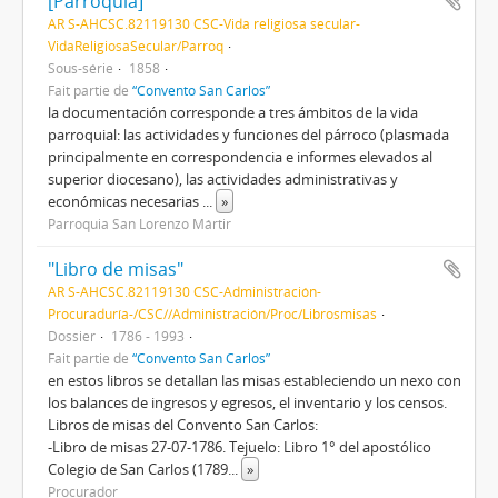
[Parroquia]
AR S-AHCSC.82119130 CSC-Vida religiosa secular-
VidaReligiosaSecular/Parroq
Sous-série
1858
Fait partie de
“Convento San Carlos”
la documentación corresponde a tres ámbitos de la vida
parroquial: las actividades y funciones del párroco (plasmada
principalmente en correspondencia e informes elevados al
superior diocesano), las actividades administrativas y
económicas necesarias
...
»
Parroquia San Lorenzo Mártir
"Libro de misas"
AR S-AHCSC.82119130 CSC-Administración-
Procuraduría-/CSC//Administración/Proc/Librosmisas
Dossier
1786 - 1993
Fait partie de
“Convento San Carlos”
en estos libros se detallan las misas estableciendo un nexo con
los balances de ingresos y egresos, el inventario y los censos.
Libros de misas del Convento San Carlos:
-Libro de misas 27-07-1786. Tejuelo: Libro 1° del apostólico
Colegio de San Carlos (1789
...
»
Procurador