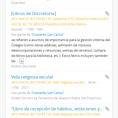
Guardián
[Libros de Discretorio]
AR S-AHCSC.82119130 CSC-Gobierno-/CSC//Gob/Discretorio-AR-S-
AHCSC.82119130/CSC//Gob/Disc/LibrosDiscretorio
Dossier
1790 - 1981
Fait partie de
“Convento San Carlos”
se refieren a asuntos de importancia para la gestión interna del
Colegio (como obras edilicias, admisión de novicios,
desincorporaciones y renuncias, ventas de terrenos, compra
de libros para la biblioteca, etc.). Estos libros incluyen también
las
...
»
Padres Discretos
Vida religiosa secular
AR S-AHCSC.82119130 CSC-Vida religiosa secular
Série
1790 - 2021
Fait partie de
“Convento San Carlos”
Orden Tercera de Penitencia de Nuestro Padre San Francisco
“Libro de recepción de hábitos, vesticiones y profesiones”
AR S-AHCSC.82119130 CSC-Vida religiosa secular-CSC//Vida