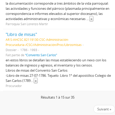
la documentación corresponde a tres ámbitos de la vida parroquial:
las actividades y funciones del párroco (plasmada principalmente en
correspondencia e informes elevados al superior diocesano), las
actividades administrativas y económicas necesarias
...
»
Parroquia San Lorenzo Mártir
"Libro de misas"
AR S-AHCSC.82119130 CSC-Administración-
Procuraduría-/CSC//Administración/Proc/Librosmisas
Dossier
1786 - 1993
Fait partie de
“Convento San Carlos”
en estos libros se detallan las misas estableciendo un nexo con los
balances de ingresos y egresos, el inventario y los censos.
Libros de misas del Convento San Carlos:
-Libro de misas 27-07-1786. Tejuelo: Libro 1° del apostólico Colegio de
San Carlos (1789
...
»
Procurador
Résultats 1 à 15 sur 35
Suivant »