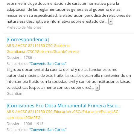
este nivel incluye documentación de carácter normativo para la
adaptación de las reglamentaciones generales al gobierno de las
misiones en su especificidad, la elaboración periódica de relaciones de
naturaleza descriptiva e informativa sobre el estado de
...
»
Prefecto de Misiones
[Correspondencia]
AR S-AHCSC.82119130 CSC-Gobierno-
Guardianía-/CSC//Gobierno/Guard/Corresp
Dossier
1786
Fait partie de
“Convento San Carlos”
El grupo documental da cuenta del rol y de las funciones como
autoridad máxima de este fraile, las cuales desarrolló manteniendo un
intercambio fluido con la sociedad civil y con otras instituciones laicas,
eclesiásticas (especialmente con sus superiores)
...
»
Guardián
[Comisiones Pro Obra Monumental Primera Escuela Gratuita]
AR S-AHCSC.82119130 CSC-Educación-/CSC//Educación/EscuelaSC-
comisionesPOMPEG
Dossier
1906 - 1913
Fait partie de
“Convento San Carlos”