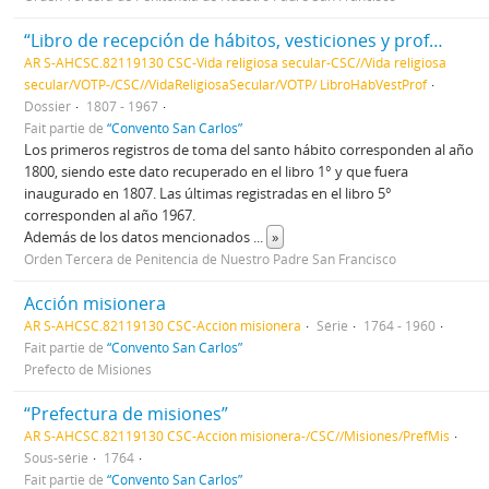
“Libro de recepción de hábitos, vesticiones y profesiones”
AR S-AHCSC.82119130 CSC-Vida religiosa secular-CSC//Vida religiosa
secular/VOTP-/CSC//VidaReligiosaSecular/VOTP/ LibroHábVestProf
Dossier
1807 - 1967
Fait partie de
“Convento San Carlos”
Los primeros registros de toma del santo hábito corresponden al año
1800, siendo este dato recuperado en el libro 1° y que fuera
inaugurado en 1807. Las últimas registradas en el libro 5°
corresponden al año 1967.
Además de los datos mencionados
...
»
Orden Tercera de Penitencia de Nuestro Padre San Francisco
Acción misionera
AR S-AHCSC.82119130 CSC-Acción misionera
Série
1764 - 1960
Fait partie de
“Convento San Carlos”
Prefecto de Misiones
“Prefectura de misiones”
AR S-AHCSC.82119130 CSC-Acción misionera-/CSC//Misiones/PrefMis
Sous-série
1764
Fait partie de
“Convento San Carlos”