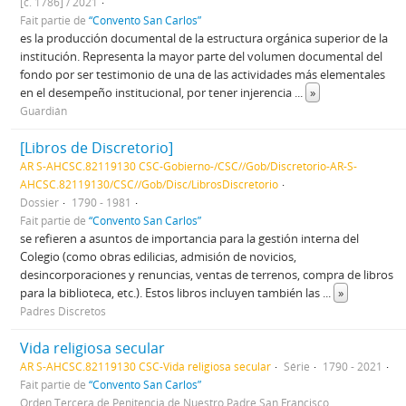
[c. 1786] / 2021
Fait partie de
“Convento San Carlos”
es la producción documental de la estructura orgánica superior de la
institución. Representa la mayor parte del volumen documental del
fondo por ser testimonio de una de las actividades más elementales
en el desempeño institucional, por tener injerencia
...
»
Guardián
[Libros de Discretorio]
AR S-AHCSC.82119130 CSC-Gobierno-/CSC//Gob/Discretorio-AR-S-
AHCSC.82119130/CSC//Gob/Disc/LibrosDiscretorio
Dossier
1790 - 1981
Fait partie de
“Convento San Carlos”
se refieren a asuntos de importancia para la gestión interna del
Colegio (como obras edilicias, admisión de novicios,
desincorporaciones y renuncias, ventas de terrenos, compra de libros
para la biblioteca, etc.). Estos libros incluyen también las
...
»
Padres Discretos
Vida religiosa secular
AR S-AHCSC.82119130 CSC-Vida religiosa secular
Série
1790 - 2021
Fait partie de
“Convento San Carlos”
Orden Tercera de Penitencia de Nuestro Padre San Francisco