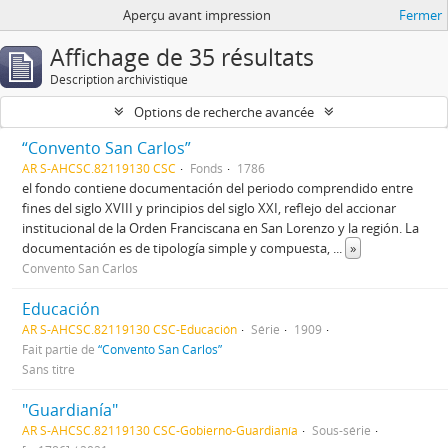
Aperçu avant impression
Fermer
Affichage de 35 résultats
Description archivistique
Options de recherche avancée
“Convento San Carlos”
AR S-AHCSC.82119130 CSC
Fonds
1786
el fondo contiene documentación del periodo comprendido entre
fines del siglo XVIII y principios del siglo XXI, reflejo del accionar
institucional de la Orden Franciscana en San Lorenzo y la región. La
documentación es de tipología simple y compuesta,
...
»
Convento San Carlos
Educación
AR S-AHCSC.82119130 CSC-Educación
Série
1909
Fait partie de
“Convento San Carlos”
Sans titre
"Guardianía"
AR S-AHCSC.82119130 CSC-Gobierno-Guardianía
Sous-série