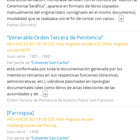
Ceremonial Seráfico”, aparece en formato de libros copiados
manualmente del original (dato consignado en el mismo documento),
modalidad que se realizaba con el fin de contar con varios
...
»
Padres Discretos
“Venerable Orden Tercera de Penitencia”
AR S-AHCSC.82119130 CSC-Vida religiosa secular-CSC//Vida religiosa
secular/VOTP
Sous-série
1801 - 1960
Fait partie de
“Convento San Carlos”
está conformada por toda la documentación generada por los
miembros terciarios en sus respectivas funciones (directivas,
administrativas, etc.), viéndose plasmadas en tipologías
documentales tales como libros de actas (elecciones de las
autoridades y de
...
»
Orden Tercera de Penitencia de Nuestro Padre San Francisco
[Parroquia]
AR S-AHCSC.82119130 CSC-Vida religiosa secular-
VidaReligiosaSecular/Parroq
Sous-série
1858
Fait partie de
“Convento San Carlos”