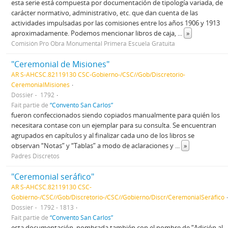
esta serie está compuesta por documentación de tipología variada, de
carácter normativo, administrativo, etc. que dan cuenta de las
actividades impulsadas por las comisiones entre los años 1906 y 1913
aproximadamente. Podemos mencionar libros de caja,
...
»
Comisión Pro Obra Monumental Primera Escuela Gratuita
"Ceremonial de Misiones"
AR S-AHCSC.82119130 CSC-Gobierno-/CSC//Gob/Discretorio-
CeremonialMisiones
Dossier
1792
Fait partie de
“Convento San Carlos”
fueron confeccionados siendo copiados manualmente para quién los
necesitara contase con un ejemplar para su consulta. Se encuentran
agrupados en capítulos y al finalizar cada uno de los libros se
observan “Notas” y “Tablas” a modo de aclaraciones y
...
»
Padres Discretos
"Ceremonial seráfico"
AR S-AHCSC.82119130 CSC-
Gobierno-/CSC//Gob/Discretorio-/CSC//Gobierno/Discr/CeremonialSeráfico
Dossier
1792 - 1813
Fait partie de
“Convento San Carlos”
esta documentación, nombrada también con el nombre de “Adición al