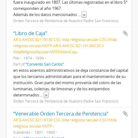
fuera inaugurado en 1807. Las últimas registradas en el libro 5°
corresponden al año 1967.
Además de los datos mencionados
...
»
Orden Tercera de Penitencia de Nuestro Padre San Francisco
“Libro de Caja”
AR S-AHCSC.82119130 CSC-Vida religiosa secular-CSC//Vida
religiosa secular/VOTP-AR-S-AHCSC.82119130/CSC//
VidaReligiosaSecular/VOTP/LibroCaja
File
1874 - 1936
Part of
“Convento San Carlos”
en estos asientos administrativos se deja constancia del capital
que los terciarios administraban para el mantenimiento de su
institución. Gran parte del mismo provenía del cobro de las
luminarias, colectas, de limosnas y de los estipendios
determinados
...
»
Orden Tercera de Penitencia de Nuestro Padre San Francisco
“Venerable Orden Tercera de Penitencia”
AR S-AHCSC.82119130 CSC-Vida religiosa secular-CSC//Vida
religiosa secular/VOTP
Subseries
1801 - 1960