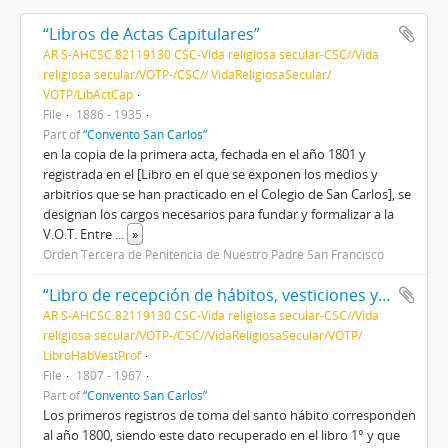
“Libros de Actas Capitulares”
AR S-AHCSC.82119130 CSC-Vida religiosa secular-CSC//Vida
religiosa secular/VOTP-/CSC// VidaReligiosaSecular/
VOTP/LibActCap
File
1886 - 1935
Part of
“Convento San Carlos”
en la copia de la primera acta, fechada en el año 1801 y
registrada en el [Libro en el que se exponen los medios y
arbitrios que se han practicado en el Colegio de San Carlos], se
designan los cargos necesarios para fundar y formalizar a la
V.O.T. Entre
...
»
Orden Tercera de Penitencia de Nuestro Padre San Francisco
“Libro de recepción de hábitos, vesticiones y profesiones”
AR S-AHCSC.82119130 CSC-Vida religiosa secular-CSC//Vida
religiosa secular/VOTP-/CSC//VidaReligiosaSecular/VOTP/
LibroHábVestProf
File
1807 - 1967
Part of
“Convento San Carlos”
Los primeros registros de toma del santo hábito corresponden
al año 1800, siendo este dato recuperado en el libro 1° y que