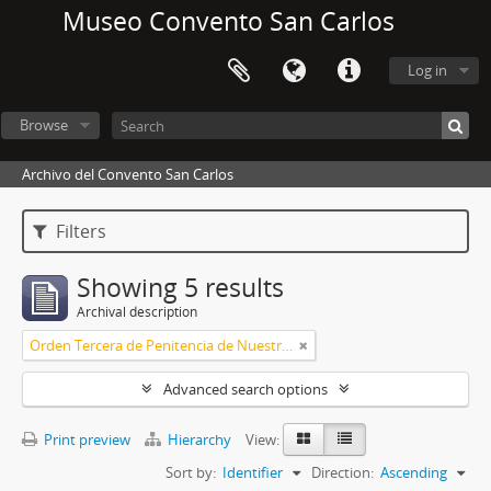
Museo Convento San Carlos
Log in
Browse
Archivo del Convento San Carlos
Filters
Showing 5 results
Archival description
Orden Tercera de Penitencia de Nuestro Padre San Francisco
Advanced search options
Print preview
Hierarchy
View:
Sort by:
Identifier
Direction:
Ascending