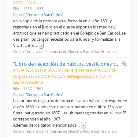
VOTP/LibActCap
File
1886 - 1935
Part of
“Convento San Carlos”
en la copia de la primera acta, fechada en el año 1801 y
registrada en el [Libro en el que se exponen los medios y
arbitrios que se han practicado en el Colegio de San Carlos], se
designan los cargos necesarios para fundar y formalizar a la
V.O.T. Entre
...
»
Orden Tercera de Penitencia de Nuestro Padre San Francisco
“Libro de recepción de hábitos, vesticiones y profesiones”
AR S-AHCSC.82119130 CSC-Vida religiosa secular-CSC//Vida
religiosa secular/VOTP-/CSC//VidaReligiosaSecular/VOTP/
LibroHábVestProf
File
1807 - 1967
Part of
“Convento San Carlos”
Los primeros registros de toma del santo hábito corresponden
al año 1800, siendo este dato recuperado en el libro 1° y que
fuera inaugurado en 1807. Las últimas registradas en el libro 5°
corresponden al año 1967.
Además de los datos mencionados
...
»
Orden Tercera de Penitencia de Nuestro Padre San Francisco