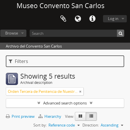
Museo Convento San Carlos
Log in
Browse
Archivo del Convento San Carlos
Filters
Showing 5 results
Archival description
Orden Tercera de Penitencia de Nuestro Padre San Francisco
Advanced search options
Print preview
Hierarchy
View:
Sort by:
Reference code
Direction:
Ascending