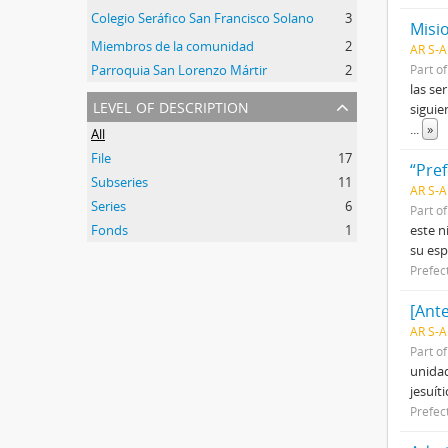
Colegio Seráfico San Francisco Solano
3
Misi
2
Miembros de la comunidad
2
AR S-A
Parroquia San Lorenzo Mártir
2
Part o
las se
level of description
siguie
...
»
All
File
17
“Pre
Subseries
11
AR S-A
Series
6
Part o
Fonds
1
este n
su esp
Prefec
[Ant
AR S-A
Part o
unidad
jesuít
Prefec