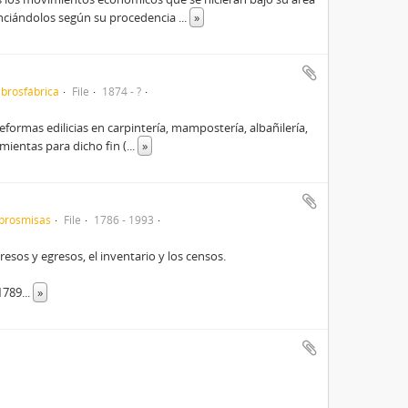
enciándolos según su procedencia
...
»
brosfábrica
File
1874 - ?
eformas edilicias en carpintería, mampostería, albañilería,
amientas para dicho fin (
...
»
ibrosmisas
File
1786 - 1993
esos y egresos, el inventario y los censos.
(1789
...
»