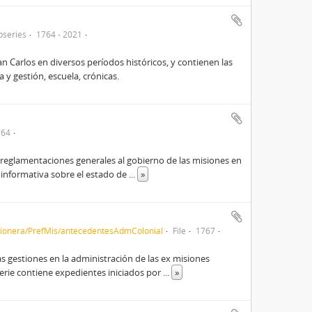
bseries
1764 - 2021
n Carlos en diversos períodos históricos, y contienen las
 y gestión, escuela, crónicas.
764
 reglamentaciones generales al gobierno de las misiones en
e informativa sobre el estado de
...
»
sionera/PrefMis/antecedentesAdmColonial
File
1767
gestiones en la administración de las ex misiones
 serie contiene expedientes iniciados por
...
»