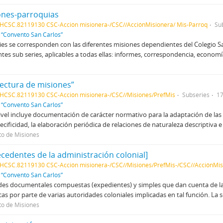
ones-parroquias
HCSC.82119130 CSC-Acción misionera-/CSC//AcciónMisionera/ Mis-Parroq
Su
f
“Convento San Carlos”
ries se corresponden con las diferentes misiones dependientes del Colegio Sa
ntes sub series, aplicables a todas ellas: informes, correspondencia, economía
fectura de misiones”
HCSC.82119130 CSC-Acción misionera-/CSC//Misiones/PrefMis
Subseries
1
f
“Convento San Carlos”
ivel incluye documentación de carácter normativo para la adaptación de las
ecificidad, la elaboración periódica de relaciones de naturaleza descriptiva 
to de Misiones
ecedentes de la administración colonial]
HCSC.82119130 CSC-Acción misionera-/CSC//Misiones/PrefMis-/CSC//AcciónMi
f
“Convento San Carlos”
es documentales compuestas (expedientes) y simples que dan cuenta de las 
icas por parte de varias autoridades coloniales implicadas en tal función. La
to de Misiones