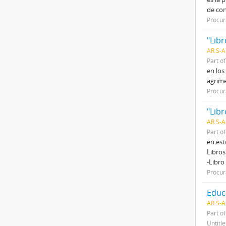
de con
Procur
"Libr
AR S-A
Part o
en los
agrime
Procur
"Lib
AR S-A
Part o
en est
Libros
-Libro
Procur
Educ
AR S-
Part o
Untitl