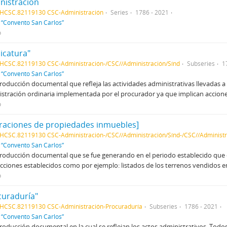
nistración
AHCSC.82119130 CSC-Administración
Series
1786 - 2021
f
“Convento San Carlos”
o
icatura"
HCSC.82119130 CSC-Administración-/CSC//Administración/Sínd
Subseries
1
f
“Convento San Carlos”
producción documental que refleja las actividades administrativas llevadas a
stración ordinaria implementada por el procurador ya que implican acciones 
o
raciones de propiedades inmuebles]
HCSC.82119130 CSC-Administración-/CSC//Administración/Sínd-/CSC//Administ
f
“Convento San Carlos”
producción documental que se fue generando en el periodo establecido que d
cciones establecidos como por ejemplo: listados de los terrenos vendidos e
o
curaduría"
HCSC.82119130 CSC-Administración-Procuraduría
Subseries
1786 - 2021
f
“Convento San Carlos”
producción documental en la cual se reflejan los actos administrativos. Tod