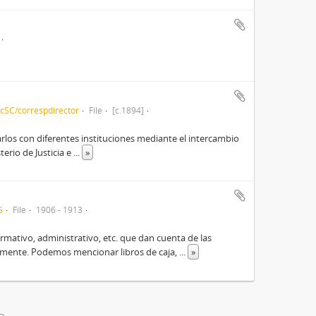
cSC/correspdirector
File
[c.1894]
 Carlos con diferentes instituciones mediante el intercambio
erio de Justicia e
...
»
G
File
1906 - 1913
mativo, administrativo, etc. que dan cuenta de las
amente. Podemos mencionar libros de caja,
...
»