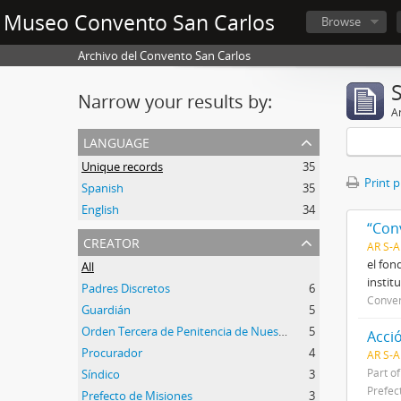
Museo Convento San Carlos
Browse
Archivo del Convento San Carlos
Narrow your results by:
Ar
language
Unique records
35
Print 
Spanish
35
English
34
“Con
creator
AR S-
el fon
All
instit
Padres Discretos
6
Conven
Guardián
5
Orden Tercera de Penitencia de Nuestro Padre San Francisco
5
Acci
Procurador
4
AR S-
Part o
Síndico
3
Prefec
Prefecto de Misiones
3