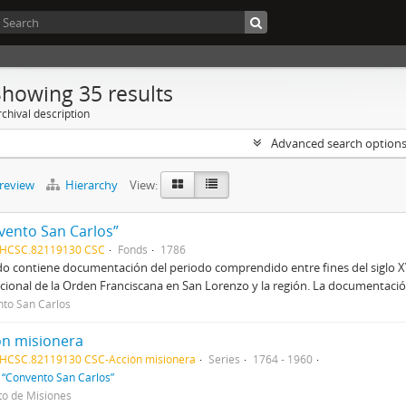
Showing 35 results
chival description
Advanced search option
preview
Hierarchy
View:
vento San Carlos”
AHCSC.82119130 CSC
Fonds
1786
do contiene documentación del periodo comprendido entre fines del siglo XVIII
ucional de la Orden Franciscana en San Lorenzo y la región. La documentaci
to San Carlos
ón misionera
AHCSC.82119130 CSC-Acción misionera
Series
1764 - 1960
f
“Convento San Carlos”
to de Misiones