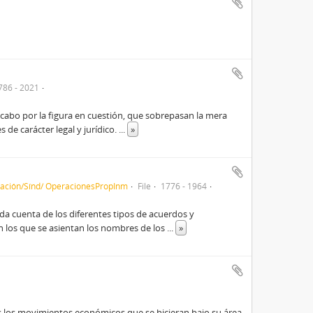
786 - 2021
 cabo por la figura en cuestión, que sobrepasan la mera
de carácter legal y jurídico.
...
»
ración/Sínd/ OperacionesPropInm
File
1776 - 1964
a cuenta de los diferentes tipos de acuerdos y
n los que se asientan los nombres de los
...
»
os los movimientos económicos que se hicieran bajo su área