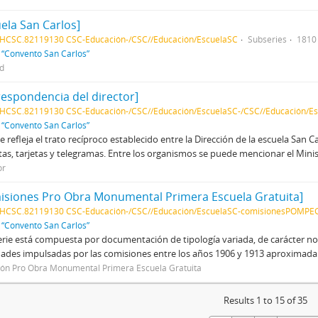
ela San Carlos]
HCSC.82119130 CSC-Educación-/CSC//Educación/EscuelaSC
Subseries
1810
f
“Convento San Carlos”
ed
respondencia del director]
HCSC.82119130 CSC-Educación-/CSC//Educación/EscuelaSC-/CSC//Educación/Es
f
“Convento San Carlos”
ie refleja el trato recíproco establecido entre la Dirección de la escuela San
tas, tarjetas y telegramas. Entre los organismos se puede mencionar el Minist
or
isiones Pro Obra Monumental Primera Escuela Gratuita]
AHCSC.82119130 CSC-Educación-/CSC//Educación/EscuelaSC-comisionesPOMPE
f
“Convento San Carlos”
erie está compuesta por documentación de tipología variada, de carácter nor
dades impulsadas por las comisiones entre los años 1906 y 1913 aproximad
ón Pro Obra Monumental Primera Escuela Gratuita
Results 1 to 15 of 35