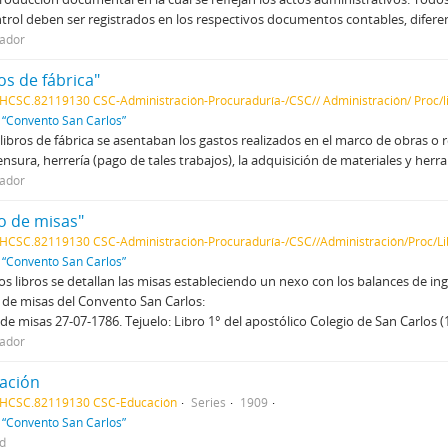
trol deben ser registrados en los respectivos documentos contables, difer
ador
os de fábrica"
HCSC.82119130 CSC-Administración-Procuraduría-/CSC// Administración/ Proc/li
f
“Convento San Carlos”
 libros de fábrica se asentaban los gastos realizados en el marco de obras o r
nsura, herrería (pago de tales trabajos), la adquisición de materiales y herr
ador
ro de misas"
HCSC.82119130 CSC-Administración-Procuraduría-/CSC//Administración/Proc/L
f
“Convento San Carlos”
os libros se detallan las misas estableciendo un nexo con los balances de ingr
 de misas del Convento San Carlos:
 de misas 27-07-1786. Tejuelo: Libro 1° del apostólico Colegio de San Carlos 
ador
ación
AHCSC.82119130 CSC-Educación
Series
1909
f
“Convento San Carlos”
ed