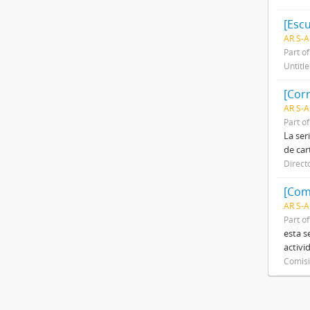
[Escu
AR S-A
Part o
Untitl
[Cor
AR S-A
Part o
La ser
de car
Direct
[Com
AR S-
Part o
esta s
activi
Comisi