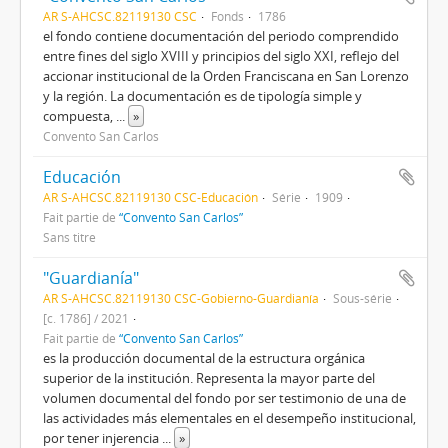
AR S-AHCSC.82119130 CSC
Fonds
1786
el fondo contiene documentación del periodo comprendido
entre fines del siglo XVIII y principios del siglo XXI, reflejo del
accionar institucional de la Orden Franciscana en San Lorenzo
y la región. La documentación es de tipología simple y
compuesta,
...
»
Convento San Carlos
Educación
AR S-AHCSC.82119130 CSC-Educación
Série
1909
Fait partie de
“Convento San Carlos”
Sans titre
"Guardianía"
AR S-AHCSC.82119130 CSC-Gobierno-Guardianía
Sous-série
[c. 1786] / 2021
Fait partie de
“Convento San Carlos”
es la producción documental de la estructura orgánica
superior de la institución. Representa la mayor parte del
volumen documental del fondo por ser testimonio de una de
las actividades más elementales en el desempeño institucional,
por tener injerencia
...
»