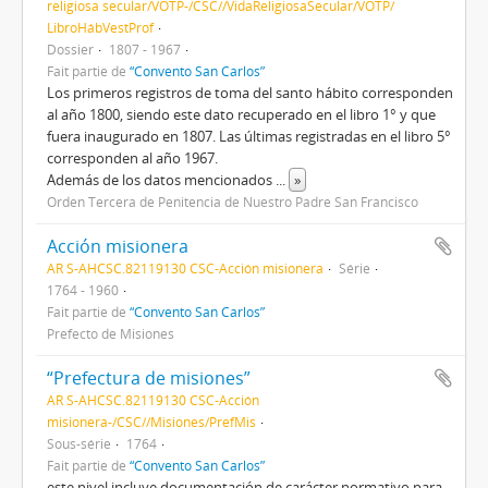
religiosa secular/VOTP-/CSC//VidaReligiosaSecular/VOTP/
LibroHábVestProf
Dossier
1807 - 1967
Fait partie de
“Convento San Carlos”
Los primeros registros de toma del santo hábito corresponden
al año 1800, siendo este dato recuperado en el libro 1° y que
fuera inaugurado en 1807. Las últimas registradas en el libro 5°
corresponden al año 1967.
Además de los datos mencionados
...
»
Orden Tercera de Penitencia de Nuestro Padre San Francisco
Acción misionera
AR S-AHCSC.82119130 CSC-Acción misionera
Série
1764 - 1960
Fait partie de
“Convento San Carlos”
Prefecto de Misiones
“Prefectura de misiones”
AR S-AHCSC.82119130 CSC-Acción
misionera-/CSC//Misiones/PrefMis
Sous-série
1764
Fait partie de
“Convento San Carlos”
este nivel incluye documentación de carácter normativo para