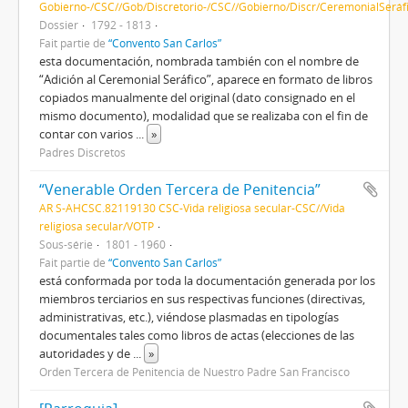
Gobierno-/CSC//Gob/Discretorio-/CSC//Gobierno/Discr/CeremonialSeráf
Dossier
1792 - 1813
Fait partie de
“Convento San Carlos”
esta documentación, nombrada también con el nombre de
“Adición al Ceremonial Seráfico”, aparece en formato de libros
copiados manualmente del original (dato consignado en el
mismo documento), modalidad que se realizaba con el fin de
contar con varios
...
»
Padres Discretos
“Venerable Orden Tercera de Penitencia”
AR S-AHCSC.82119130 CSC-Vida religiosa secular-CSC//Vida
religiosa secular/VOTP
Sous-série
1801 - 1960
Fait partie de
“Convento San Carlos”
está conformada por toda la documentación generada por los
miembros terciarios en sus respectivas funciones (directivas,
administrativas, etc.), viéndose plasmadas en tipologías
documentales tales como libros de actas (elecciones de las
autoridades y de
...
»
Orden Tercera de Penitencia de Nuestro Padre San Francisco