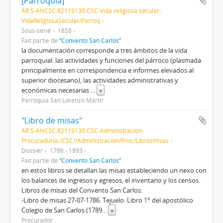
[Parroquia]
AR S-AHCSC.82119130 CSC-Vida religiosa secular-
VidaReligiosaSecular/Parroq
Sous-série
1858
Fait partie de
“Convento San Carlos”
la documentación corresponde a tres ámbitos de la vida
parroquial: las actividades y funciones del párroco (plasmada
principalmente en correspondencia e informes elevados al
superior diocesano), las actividades administrativas y
económicas necesarias
...
»
Parroquia San Lorenzo Mártir
"Libro de misas"
AR S-AHCSC.82119130 CSC-Administración-
Procuraduría-/CSC//Administración/Proc/Librosmisas
Dossier
1786 - 1993
Fait partie de
“Convento San Carlos”
en estos libros se detallan las misas estableciendo un nexo con
los balances de ingresos y egresos, el inventario y los censos.
Libros de misas del Convento San Carlos:
-Libro de misas 27-07-1786. Tejuelo: Libro 1° del apostólico
Colegio de San Carlos (1789
...
»
Procurador