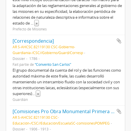
la adaptación de las reglamentaciones generales al gobierno de
las misiones en su especificidad, la elaboración periódica de
relaciones de naturaleza descriptiva e informativa sobre el
estado de
...
»
Prefecto de Misiones
[Correspondencia]
AR S-AHCSC.82119130 CSC-Gobierno-
Guardianía-/CSC//Gobierno/Guard/Corresp
Dossier
1786
Fait partie de
“Convento San Carlos”
El grupo documental da cuenta del rol y de las funciones como
autoridad máxima de este fraile, las cuales desarrolló
manteniendo un intercambio fluido con la sociedad civil y con
otras instituciones laicas, eclesiásticas (especialmente con sus
superiores)
...
»
Guardián
[Comisiones Pro Obra Monumental Primera Escuela Gratuita]
AR S-AHCSC.82119130 CSC-
Educación-/CSC//Educación/EscuelaSC-comisionesPOMPEG
Dossier
1906 - 1913