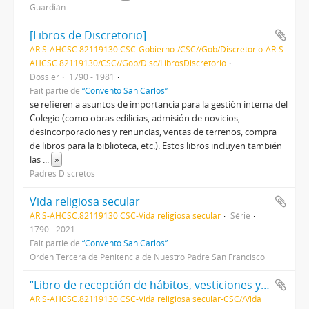
Guardián
[Libros de Discretorio]
AR S-AHCSC.82119130 CSC-Gobierno-/CSC//Gob/Discretorio-AR-S-
AHCSC.82119130/CSC//Gob/Disc/LibrosDiscretorio
Dossier
1790 - 1981
Fait partie de
“Convento San Carlos”
se refieren a asuntos de importancia para la gestión interna del
Colegio (como obras edilicias, admisión de novicios,
desincorporaciones y renuncias, ventas de terrenos, compra
de libros para la biblioteca, etc.). Estos libros incluyen también
las
...
»
Padres Discretos
Vida religiosa secular
AR S-AHCSC.82119130 CSC-Vida religiosa secular
Série
1790 - 2021
Fait partie de
“Convento San Carlos”
Orden Tercera de Penitencia de Nuestro Padre San Francisco
“Libro de recepción de hábitos, vesticiones y profesiones”
AR S-AHCSC.82119130 CSC-Vida religiosa secular-CSC//Vida