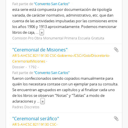
Fait partie de
“Convento San Carlos”
esta serie está compuesta por documentación de tipología
variada, de carácter normativo, administrativo, etc. que dan
cuenta de las actividades impulsadas por las comisiones entre
los años 1906 y 1913 aproximadamente. Podemos mencionar
libros de caja,
...
»
Comisión Pro Obra Monumental Primera Escuela Gratuita
"Ceremonial de Misiones"
AR S-AHCSC.82119130 CSC-Gobierno-/CSC//Gob/Discretorio-
CeremonialMisiones
Dossier
1792
Fait partie de
“Convento San Carlos”
fueron confeccionados siendo copiados manualmente para
quién los necesitara contase con un ejemplar para su consulta.
Se encuentran agrupados en capítulos y al finalizar cada uno
de los libros se observan “Notas” y “Tablas” a modo de
aclaraciones y
...
»
Padres Discretos
"Ceremonial seráfico"
AR S-AHCSC.82119130 CSC-