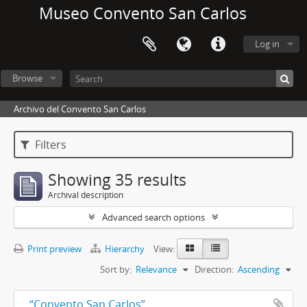
Museo Convento San Carlos
Log in
Browse
Archivo del Convento San Carlos
Filters
Showing 35 results
Archival description
Advanced search options
Print preview
Hierarchy
View:
Sort by:
Relevance
Direction:
Ascending
“Convento San Carlos”