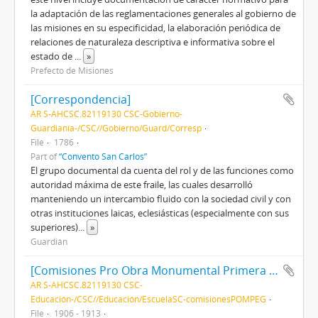
la adaptación de las reglamentaciones generales al gobierno de
las misiones en su especificidad, la elaboración periódica de
relaciones de naturaleza descriptiva e informativa sobre el
estado de
...
»
Prefecto de Misiones
[Correspondencia]
AR S-AHCSC.82119130 CSC-Gobierno-
Guardianía-/CSC//Gobierno/Guard/Corresp
File
1786
Part of
“Convento San Carlos”
El grupo documental da cuenta del rol y de las funciones como
autoridad máxima de este fraile, las cuales desarrolló
manteniendo un intercambio fluido con la sociedad civil y con
otras instituciones laicas, eclesiásticas (especialmente con sus
superiores)
...
»
Guardián
[Comisiones Pro Obra Monumental Primera Escuela Gratuita]
AR S-AHCSC.82119130 CSC-
Educación-/CSC//Educación/EscuelaSC-comisionesPOMPEG
File
1906 - 1913