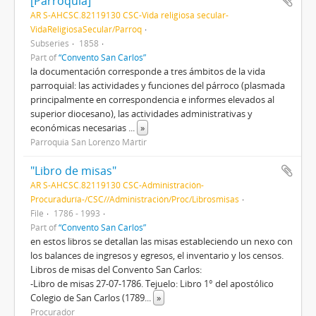
[Parroquia]
AR S-AHCSC.82119130 CSC-Vida religiosa secular-
VidaReligiosaSecular/Parroq
Subseries
1858
Part of
“Convento San Carlos”
la documentación corresponde a tres ámbitos de la vida
parroquial: las actividades y funciones del párroco (plasmada
principalmente en correspondencia e informes elevados al
superior diocesano), las actividades administrativas y
económicas necesarias
...
»
Parroquia San Lorenzo Mártir
"Libro de misas"
AR S-AHCSC.82119130 CSC-Administración-
Procuraduría-/CSC//Administración/Proc/Librosmisas
File
1786 - 1993
Part of
“Convento San Carlos”
en estos libros se detallan las misas estableciendo un nexo con
los balances de ingresos y egresos, el inventario y los censos.
Libros de misas del Convento San Carlos:
-Libro de misas 27-07-1786. Tejuelo: Libro 1° del apostólico
Colegio de San Carlos (1789
...
»
Procurador