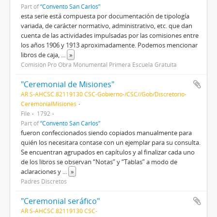
Part of
“Convento San Carlos”
esta serie está compuesta por documentación de tipología
variada, de carácter normativo, administrativo, etc. que dan
cuenta de las actividades impulsadas por las comisiones entre
los años 1906 y 1913 aproximadamente. Podemos mencionar
libros de caja,
...
»
Comisión Pro Obra Monumental Primera Escuela Gratuita
"Ceremonial de Misiones"
AR S-AHCSC.82119130 CSC-Gobierno-/CSC//Gob/Discretorio-
CeremonialMisiones
File
1792
Part of
“Convento San Carlos”
fueron confeccionados siendo copiados manualmente para
quién los necesitara contase con un ejemplar para su consulta.
Se encuentran agrupados en capítulos y al finalizar cada uno
de los libros se observan “Notas” y “Tablas” a modo de
aclaraciones y
...
»
Padres Discretos
"Ceremonial seráfico"
AR S-AHCSC.82119130 CSC-