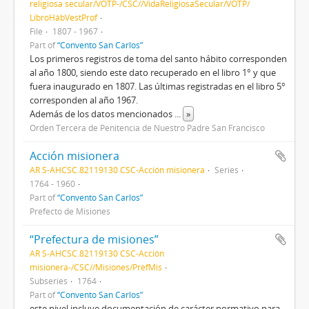
religiosa secular/VOTP-/CSC//VidaReligiosaSecular/VOTP/
LibroHábVestProf
File
1807 - 1967
Part of
“Convento San Carlos”
Los primeros registros de toma del santo hábito corresponden
al año 1800, siendo este dato recuperado en el libro 1° y que
fuera inaugurado en 1807. Las últimas registradas en el libro 5°
corresponden al año 1967.
Además de los datos mencionados
...
»
Orden Tercera de Penitencia de Nuestro Padre San Francisco
Acción misionera
AR S-AHCSC.82119130 CSC-Acción misionera
Series
1764 - 1960
Part of
“Convento San Carlos”
Prefecto de Misiones
“Prefectura de misiones”
AR S-AHCSC.82119130 CSC-Acción
misionera-/CSC//Misiones/PrefMis
Subseries
1764
Part of
“Convento San Carlos”
este nivel incluye documentación de carácter normativo para