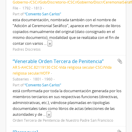
Gobierno-/CSC//Gob/Discretorio-/CSC//Gobierno/Discr/CeremonialSeráf
File
1792 - 1813
Part of
“Convento San Carlos”
esta documentación, nombrada también con el nombre de
“Adición al Ceremonial Seráfico”, aparece en formato de libros
copiados manualmente del original (dato consignado en el
mismo documento), modalidad que se realizaba con el fin de
contar con varios
...
»
Padres Discretos
“Venerable Orden Tercera de Penitencia”
AR S-AHCSC.82119130 CSC-Vida religiosa secular-CSC//Vida
religiosa secular/VOTP
Subseries
1801 - 1960
Part of
“Convento San Carlos”
está conformada por toda la documentación generada por los
miembros terciarios en sus respectivas funciones (directivas,
administrativas, etc.), viéndose plasmadas en tipologías
documentales tales como libros de actas (elecciones de las
autoridades y de
...
»
Orden Tercera de Penitencia de Nuestro Padre San Francisco