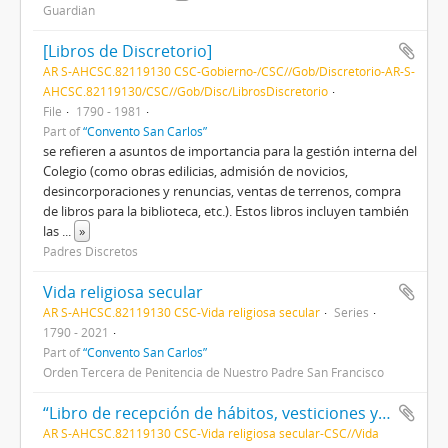
Guardián
[Libros de Discretorio]
AR S-AHCSC.82119130 CSC-Gobierno-/CSC//Gob/Discretorio-AR-S-
AHCSC.82119130/CSC//Gob/Disc/LibrosDiscretorio
File
1790 - 1981
Part of
“Convento San Carlos”
se refieren a asuntos de importancia para la gestión interna del
Colegio (como obras edilicias, admisión de novicios,
desincorporaciones y renuncias, ventas de terrenos, compra
de libros para la biblioteca, etc.). Estos libros incluyen también
las
...
»
Padres Discretos
Vida religiosa secular
AR S-AHCSC.82119130 CSC-Vida religiosa secular
Series
1790 - 2021
Part of
“Convento San Carlos”
Orden Tercera de Penitencia de Nuestro Padre San Francisco
“Libro de recepción de hábitos, vesticiones y profesiones”
AR S-AHCSC.82119130 CSC-Vida religiosa secular-CSC//Vida