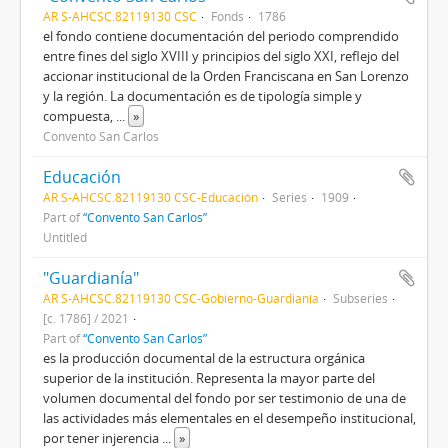
AR S-AHCSC.82119130 CSC
Fonds
1786
el fondo contiene documentación del periodo comprendido
entre fines del siglo XVIII y principios del siglo XXI, reflejo del
accionar institucional de la Orden Franciscana en San Lorenzo
y la región. La documentación es de tipología simple y
compuesta,
...
»
Convento San Carlos
Educación
AR S-AHCSC.82119130 CSC-Educación
Series
1909
Part of
“Convento San Carlos”
Untitled
"Guardianía"
AR S-AHCSC.82119130 CSC-Gobierno-Guardianía
Subseries
[c. 1786] / 2021
Part of
“Convento San Carlos”
es la producción documental de la estructura orgánica
superior de la institución. Representa la mayor parte del
volumen documental del fondo por ser testimonio de una de
las actividades más elementales en el desempeño institucional,
por tener injerencia
...
»