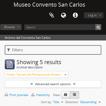
Museo Convento San Carlos
Log in
Browse
Archivo del Convento San Carlos
Filters
Showing 5 results
Archival description
Orden Tercera de Penitencia de Nuestro Padre San Francisco
Advanced search options
Print preview
Hierarchy
View:
Sort by:
Title
Direction:
Descending