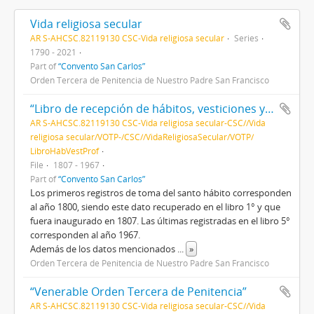
Vida religiosa secular
AR S-AHCSC.82119130 CSC-Vida religiosa secular
Series
1790 - 2021
Part of
“Convento San Carlos”
Orden Tercera de Penitencia de Nuestro Padre San Francisco
“Libro de recepción de hábitos, vesticiones y profesiones”
AR S-AHCSC.82119130 CSC-Vida religiosa secular-CSC//Vida
religiosa secular/VOTP-/CSC//VidaReligiosaSecular/VOTP/
LibroHábVestProf
File
1807 - 1967
Part of
“Convento San Carlos”
Los primeros registros de toma del santo hábito corresponden
al año 1800, siendo este dato recuperado en el libro 1° y que
fuera inaugurado en 1807. Las últimas registradas en el libro 5°
corresponden al año 1967.
Además de los datos mencionados
...
»
Orden Tercera de Penitencia de Nuestro Padre San Francisco
“Venerable Orden Tercera de Penitencia”
AR S-AHCSC.82119130 CSC-Vida religiosa secular-CSC//Vida