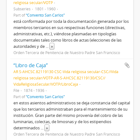
religiosa secular/VOTP
Subseries
1801 - 1960
Part of
“Convento San Carlos”
está conformada por toda la documentación generada por los
miembros terciarios en sus respectivas funciones (directivas,
administrativas, etc.), viéndose plasmadas en tipologías
documentales tales como libros de actas (elecciones de las
autoridades y de
...
»
Orden Tercera de Penitencia de Nuestro Padre San Francisco
“Libro de Caja”
AR S-AHCSC.82119130 CSC-Vida religiosa secular-CSC//Vida
religiosa secular/VOTP-AR-S-AHCSC.82119130/CSC//
VidaReligiosaSecular/VOTP/LibroCaja
File
1874 - 1936
Part of
“Convento San Carlos”
en estos asientos administrativos se deja constancia del capital
que los terciarios administraban para el mantenimiento de su
institución. Gran parte del mismo provenía del cobro de las
luminarias, colectas, de limosnas y de los estipendios
determinados
...
»
Orden Tercera de Penitencia de Nuestro Padre San Francisco