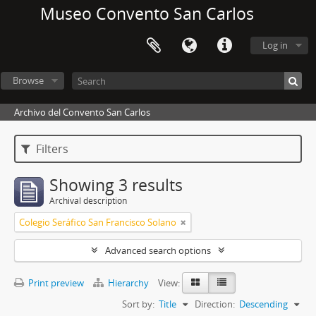
Museo Convento San Carlos
Log in
Browse
Archivo del Convento San Carlos
Filters
Showing 3 results
Archival description
Colegio Seráfico San Francisco Solano
Advanced search options
Print preview
Hierarchy
View:
Sort by:
Title
Direction:
Descending