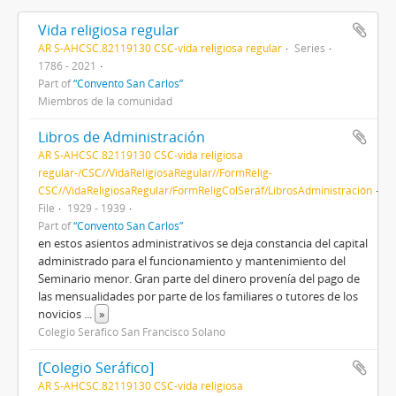
Vida religiosa regular
AR S-AHCSC.82119130 CSC-vida religiosa regular
Series
1786 - 2021
Part of
“Convento San Carlos”
Miembros de la comunidad
Libros de Administración
AR S-AHCSC.82119130 CSC-vida religiosa
regular-/CSC//VidaReligiosaRegular//FormRelig-
CSC//VidaReligiosaRegular/FormReligColSeráf/LibrosAdministración
File
1929 - 1939
Part of
“Convento San Carlos”
en estos asientos administrativos se deja constancia del capital
administrado para el funcionamiento y mantenimiento del
Seminario menor. Gran parte del dinero provenía del pago de
las mensualidades por parte de los familiares o tutores de los
novicios
...
»
Colegio Seráfico San Francisco Solano
[Colegio Seráfico]
AR S-AHCSC.82119130 CSC-vida religiosa