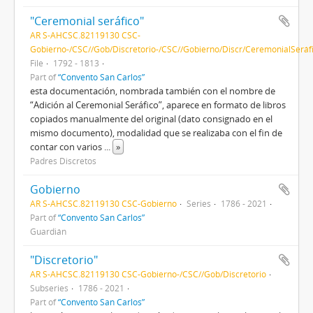
"Ceremonial seráfico"
AR S-AHCSC.82119130 CSC-
Gobierno-/CSC//Gob/Discretorio-/CSC//Gobierno/Discr/CeremonialSeráf
File
1792 - 1813
Part of
“Convento San Carlos”
esta documentación, nombrada también con el nombre de
“Adición al Ceremonial Seráfico”, aparece en formato de libros
copiados manualmente del original (dato consignado en el
mismo documento), modalidad que se realizaba con el fin de
contar con varios
...
»
Padres Discretos
Gobierno
AR S-AHCSC.82119130 CSC-Gobierno
Series
1786 - 2021
Part of
“Convento San Carlos”
Guardián
"Discretorio"
AR S-AHCSC.82119130 CSC-Gobierno-/CSC//Gob/Discretorio
Subseries
1786 - 2021
Part of
“Convento San Carlos”