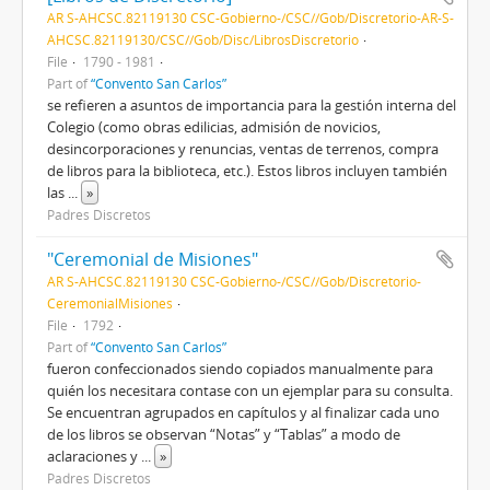
AR S-AHCSC.82119130 CSC-Gobierno-/CSC//Gob/Discretorio-AR-S-
AHCSC.82119130/CSC//Gob/Disc/LibrosDiscretorio
File
1790 - 1981
Part of
“Convento San Carlos”
se refieren a asuntos de importancia para la gestión interna del
Colegio (como obras edilicias, admisión de novicios,
desincorporaciones y renuncias, ventas de terrenos, compra
de libros para la biblioteca, etc.). Estos libros incluyen también
las
...
»
Padres Discretos
"Ceremonial de Misiones"
AR S-AHCSC.82119130 CSC-Gobierno-/CSC//Gob/Discretorio-
CeremonialMisiones
File
1792
Part of
“Convento San Carlos”
fueron confeccionados siendo copiados manualmente para
quién los necesitara contase con un ejemplar para su consulta.
Se encuentran agrupados en capítulos y al finalizar cada uno
de los libros se observan “Notas” y “Tablas” a modo de
aclaraciones y
...
»
Padres Discretos