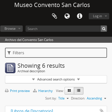
Museo Convento San Carlos
Log in
Browse
Archivo del Convento San Carlos
Filters
Showing 6 results
Archival description
Advanced search options
Print preview
Hierarchy
View:
Sort by:
Title
Direction:
Ascending
[Libros de Discretorio]