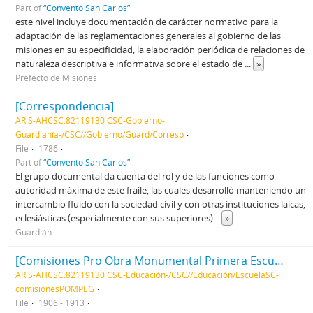
Part of
“Convento San Carlos”
este nivel incluye documentación de carácter normativo para la
adaptación de las reglamentaciones generales al gobierno de las
misiones en su especificidad, la elaboración periódica de relaciones de
naturaleza descriptiva e informativa sobre el estado de
...
»
Prefecto de Misiones
[Correspondencia]
AR S-AHCSC.82119130 CSC-Gobierno-
Guardianía-/CSC//Gobierno/Guard/Corresp
File
1786
Part of
“Convento San Carlos”
El grupo documental da cuenta del rol y de las funciones como
autoridad máxima de este fraile, las cuales desarrolló manteniendo un
intercambio fluido con la sociedad civil y con otras instituciones laicas,
eclesiásticas (especialmente con sus superiores)
...
»
Guardián
[Comisiones Pro Obra Monumental Primera Escuela Gratuita]
AR S-AHCSC.82119130 CSC-Educación-/CSC//Educación/EscuelaSC-
comisionesPOMPEG
File
1906 - 1913