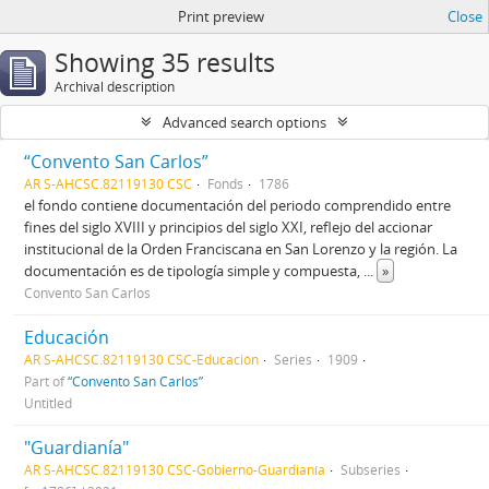
Print preview
Close
Showing 35 results
Archival description
Advanced search options
“Convento San Carlos”
AR S-AHCSC.82119130 CSC
Fonds
1786
el fondo contiene documentación del periodo comprendido entre
fines del siglo XVIII y principios del siglo XXI, reflejo del accionar
institucional de la Orden Franciscana en San Lorenzo y la región. La
documentación es de tipología simple y compuesta,
...
»
Convento San Carlos
Educación
AR S-AHCSC.82119130 CSC-Educación
Series
1909
Part of
“Convento San Carlos”
Untitled
"Guardianía"
AR S-AHCSC.82119130 CSC-Gobierno-Guardianía
Subseries