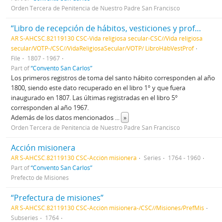
Orden Tercera de Penitencia de Nuestro Padre San Francisco
“Libro de recepción de hábitos, vesticiones y profesiones”
AR S-AHCSC.82119130 CSC-Vida religiosa secular-CSC//Vida religiosa
secular/VOTP-/CSC//VidaReligiosaSecular/VOTP/ LibroHábVestProf
File
1807 - 1967
Part of
“Convento San Carlos”
Los primeros registros de toma del santo hábito corresponden al año
1800, siendo este dato recuperado en el libro 1° y que fuera
inaugurado en 1807. Las últimas registradas en el libro 5°
corresponden al año 1967.
Además de los datos mencionados
...
»
Orden Tercera de Penitencia de Nuestro Padre San Francisco
Acción misionera
AR S-AHCSC.82119130 CSC-Acción misionera
Series
1764 - 1960
Part of
“Convento San Carlos”
Prefecto de Misiones
“Prefectura de misiones”
AR S-AHCSC.82119130 CSC-Acción misionera-/CSC//Misiones/PrefMis
Subseries
1764