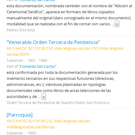
esta documentación, nombrada también con el nombre de “Adición al
Ceremonial Seráfico”, aparece en formato de libros copiados
manualmente del original (dato consignado en el mismo documento),
modalidad que se realizaba con el fin de contar con varios
...
»
Padres Discretos
“Venerable Orden Tercera de Penitencia”
AR S-AHCSC.82119130 CSC-Vida religiosa secular-CSC//Vida religiosa
secular/VOTP
Subseries
1801 - 1960
Part of
“Convento San Carlos”
está conformada por toda la documentación generada por los
miembros terciarios en sus respectivas funciones (directivas,
administrativas, etc.), viéndose plasmadas en tipologías
documentales tales como libros de actas (elecciones de las
autoridades y de
...
»
Orden Tercera de Penitencia de Nuestro Padre San Francisco
[Parroquia]
AR S-AHCSC.82119130 CSC-Vida religiosa secular-
VidaReligiosaSecular/Parroq
Subseries
1858