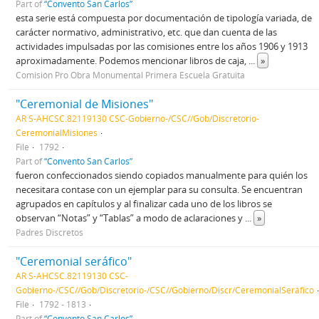
Part of
“Convento San Carlos”
esta serie está compuesta por documentación de tipología variada, de
carácter normativo, administrativo, etc. que dan cuenta de las
actividades impulsadas por las comisiones entre los años 1906 y 1913
aproximadamente. Podemos mencionar libros de caja,
...
»
Comisión Pro Obra Monumental Primera Escuela Gratuita
"Ceremonial de Misiones"
AR S-AHCSC.82119130 CSC-Gobierno-/CSC//Gob/Discretorio-
CeremonialMisiones
File
1792
Part of
“Convento San Carlos”
fueron confeccionados siendo copiados manualmente para quién los
necesitara contase con un ejemplar para su consulta. Se encuentran
agrupados en capítulos y al finalizar cada uno de los libros se
observan “Notas” y “Tablas” a modo de aclaraciones y
...
»
Padres Discretos
"Ceremonial seráfico"
AR S-AHCSC.82119130 CSC-
Gobierno-/CSC//Gob/Discretorio-/CSC//Gobierno/Discr/CeremonialSeráfico
File
1792 - 1813
Part of
“Convento San Carlos”