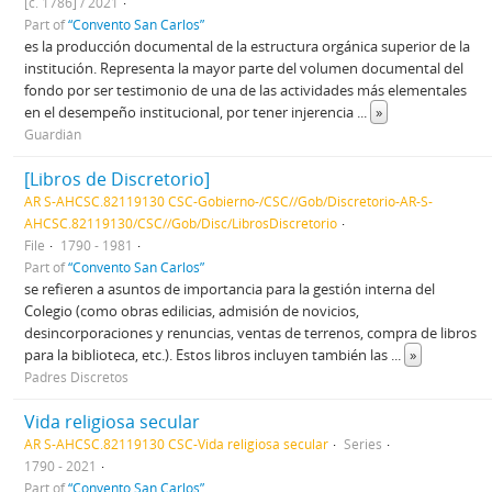
[c. 1786] / 2021
Part of
“Convento San Carlos”
es la producción documental de la estructura orgánica superior de la
institución. Representa la mayor parte del volumen documental del
fondo por ser testimonio de una de las actividades más elementales
en el desempeño institucional, por tener injerencia
...
»
Guardián
[Libros de Discretorio]
AR S-AHCSC.82119130 CSC-Gobierno-/CSC//Gob/Discretorio-AR-S-
AHCSC.82119130/CSC//Gob/Disc/LibrosDiscretorio
File
1790 - 1981
Part of
“Convento San Carlos”
se refieren a asuntos de importancia para la gestión interna del
Colegio (como obras edilicias, admisión de novicios,
desincorporaciones y renuncias, ventas de terrenos, compra de libros
para la biblioteca, etc.). Estos libros incluyen también las
...
»
Padres Discretos
Vida religiosa secular
AR S-AHCSC.82119130 CSC-Vida religiosa secular
Series
1790 - 2021
Part of
“Convento San Carlos”