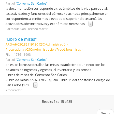
Part of
“Convento San Carlos”
la documentación corresponde a tres ámbitos de la vida parroquial:
las actividades y funciones del párroco (plasmada principalmente en
correspondencia e informes elevados al superior diocesano), las
actividades administrativas y económicas necesarias
...
»
Parroquia San Lorenzo Mártir
"Libro de misas"
AR S-AHCSC.82119130 CSC-Administración-
Procuraduría-/CSC//Administración/Proc/Librosmisas
File
1786 - 1993
Part of
“Convento San Carlos”
en estos libros se detallan las misas estableciendo un nexo con los
balances de ingresos y egresos, el inventario y los censos.
Libros de misas del Convento San Carlos:
-Libro de misas 27-07-1786. Tejuelo: Libro 1° del apostólico Colegio de
San Carlos (1789
...
»
Procurador
Results 1 to 15 of 35
Next »