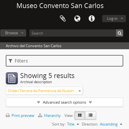
Museo Convento San Carlos
Log in
Browse
Archivo del Convento San Carlos
Filters
Showing 5 results
Archival description
Orden Tercera de Penitencia de Nuestro Padre San Francisco
Advanced search options
Print preview
Hierarchy
View:
Sort by:
Title
Direction:
Ascending