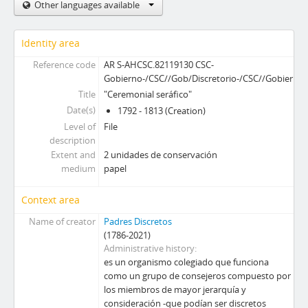
Other languages available
Identity area
Reference code
AR S-AHCSC.82119130 CSC-
Gobierno-/CSC//Gob/Discretorio-/CSC//Gobierno/
Title
"Ceremonial seráfico"
Date(s)
1792 - 1813 (Creation)
Level of
File
description
Extent and
2 unidades de conservación
medium
papel
Context area
Name of creator
Padres Discretos
(1786-2021)
Administrative history
es un organismo colegiado que funciona
como un grupo de consejeros compuesto por
los miembros de mayor jerarquía y
consideración -que podían ser discretos