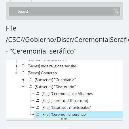
File
[Fonds] “Convento San Carlos”
/CSC//Gobierno/Discr/CeremonialSeráfi
[Series] Acción misionera
[Series] Educación
- "Ceremonial seráfico"
[Series] Vida religiosa regular
[Series] Administración
[Series] Vida religiosa secular
[Series] Gobierno
[Subseries] "Guardianía"
[Subseries] "Discretorio"
[File] "Ceremonial de Misiones"
[File] [Libros de Discretorio]
[File] "Estatutos municipales"
[File] "Ceremonial seráfico"