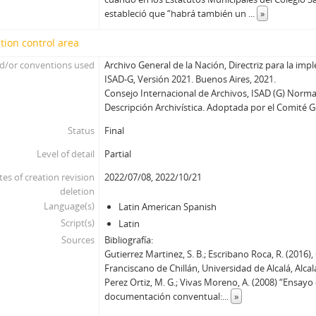
estableció que “habrá también un
...
»
tion control area
d/or conventions used
Archivo General de la Nación, Directriz para la i
ISAD-G, Versión 2021. Buenos Aires, 2021.
Consejo Internacional de Archivos, ISAD (G) Norma
Descripción Archivística. Adoptada por el Comité 
Status
Final
Level of detail
Partial
tes of creation revision
2022/07/08, 2022/10/21
deletion
Language(s)
Latin American Spanish
Script(s)
Latin
Sources
Bibliografía:
Gutierrez Martinez, S. B.; Escribano Roca, R. (2016)
Franciscano de Chillán, Universidad de Alcalá, Alca
Perez Ortiz, M. G.; Vivas Moreno, A. (2008) “Ensayo
documentación conventual:
...
»