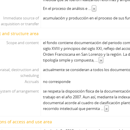
En el proceso de análisis e
...
»
Immediate source of
acumulación y producción en el proceso de sus fu
acquisition or transfer
 and structure area
Scope and content
el fondo contiene documentación del periodo com
siglo XVIII y principios del siglo XXI, reflejo del acci
Orden Franciscana en San Lorenzo y la región. La
tipología simple y compuesta,
...
»
raisal, destruction and
actualmente se consideran a todos los document
scheduling
Accruals
no corresponde
System of arrangement
se respeta la disposición física de la documentació
trabajo en el año 2007. Aun así, mediante la index
documental acorde al cuadro de clasificación plan
recorrido intelectual que permita
...
»
ons of access and use area