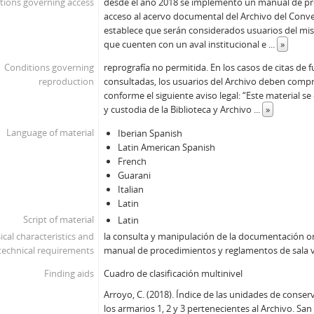
tions governing access
desde el año 2018 se implementó un manual de pr
acceso al acervo documental del Archivo del Conve
establece que serán considerados usuarios del mi
que cuenten con un aval institucional e
...
»
Conditions governing
reprografía no permitida. En los casos de citas de 
reproduction
consultadas, los usuarios del Archivo deben comp
conforme el siguiente aviso legal: “Este material s
y custodia de la Biblioteca y Archivo
...
»
Language of material
Iberian Spanish
Latin American Spanish
French
Guarani
Italian
Latin
Script of material
Latin
ical characteristics and
la consulta y manipulación de la documentación ori
technical requirements
manual de procedimientos y reglamentos de sala 
Finding aids
Cuadro de clasificación multinivel
Arroyo, C. (2018). Índice de las unidades de conse
los armarios 1, 2 y 3 pertenecientes al Archivo. Sa