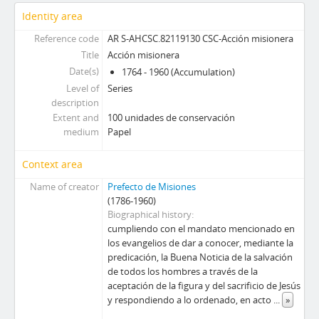
Identity area
Reference code
AR S-AHCSC.82119130 CSC-Acción misionera
Title
Acción misionera
Date(s)
1764 - 1960 (Accumulation)
Level of
Series
description
Extent and
100 unidades de conservación
medium
Papel
Context area
Name of creator
Prefecto de Misiones
(1786-1960)
Biographical history
cumpliendo con el mandato mencionado en
los evangelios de dar a conocer, mediante la
predicación, la Buena Noticia de la salvación
de todos los hombres a través de la
aceptación de la figura y del sacrificio de Jesús
y respondiendo a lo ordenado, en acto
...
»