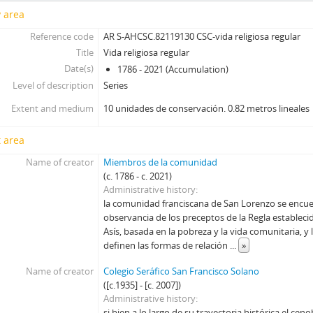
y area
Reference code
AR S-AHCSC.82119130 CSC-vida religiosa regular
Title
Vida religiosa regular
Date(s)
1786 - 2021 (Accumulation)
Level of description
Series
Extent and medium
10 unidades de conservación. 0.82 metros lineales
 area
Name of creator
Miembros de la comunidad
(c. 1786 - c. 2021)
Administrative history
la comunidad franciscana de San Lorenzo se encue
observancia de los preceptos de la Regla estableci
Asís, basada en la pobreza y la vida comunitaria, y
definen las formas de relación
...
»
Name of creator
Colegio Seráfico San Francisco Solano
([c.1935] - [c. 2007])
Administrative history
si bien a lo largo de su trayectoria histórica el ceno