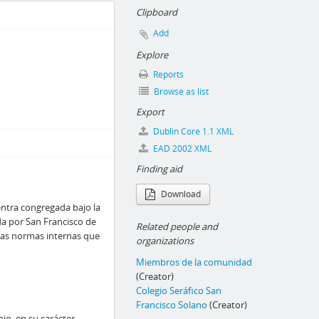
Clipboard
Add
Explore
Reports
Browse as list
Export
Dublin Core 1.1 XML
EAD 2002 XML
Finding aid
Download
ntra congregada bajo la
da por San Francisco de
Related people and
 las normas internas que
organizations
Miembros de la comunidad
(Creator)
Colegio Seráfico San
Francisco Solano
(Creator)
bio, en su carácter