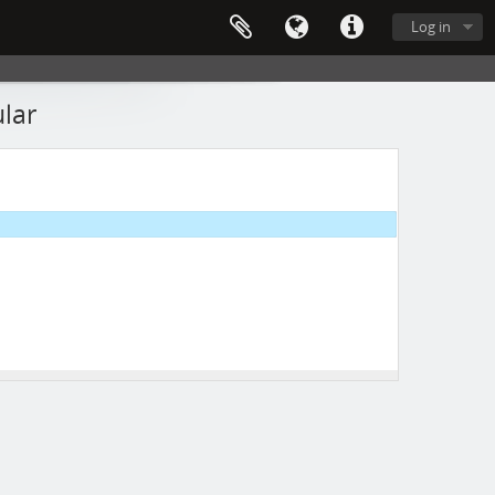
Log in
ular