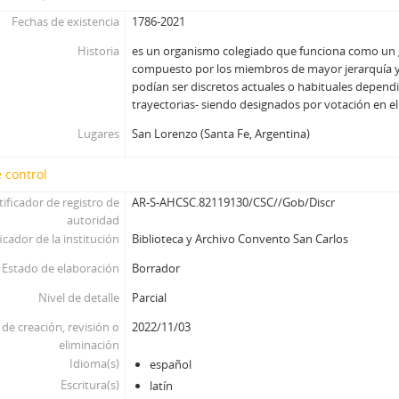
Fechas de existencia
1786-2021
Historia
es un organismo colegiado que funciona como un 
compuesto por los miembros de mayor jerarquía y
podían ser discretos actuales o habituales depend
trayectorias- siendo designados por votación en e
Lugares
San Lorenzo (Santa Fe, Argentina)
 control
tificador de registro de
AR-S-AHCSC.82119130/CSC//Gob/Discr
autoridad
icador de la institución
Biblioteca y Archivo Convento San Carlos
Estado de elaboración
Borrador
Nivel de detalle
Parcial
de creación, revisión o
2022/11/03
eliminación
Idioma(s)
español
Escritura(s)
latín