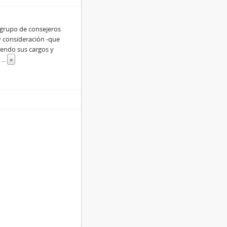
grupo de consejeros
 consideración -que
iendo sus cargos y
l
...
»