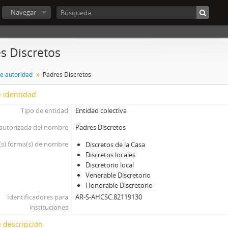
Navegar
s Discretos
de autoridad
Padres Discretos
 identidad
Tipo de entidad
Entidad colectiva
autorizada del nombre
Padres Discretos
(s) forma(s) de nombre
Discretos de la Casa
Discretos locales
Discretorio local
Venerable Discretorio
Honorable Discretorio
Identificadores para
AR-S-AHCSC.82119130
instituciones
 descripción