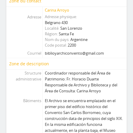
Zone du contact
Carina Arroyo
Adresse physique
Adresse
Belgrano 430
Localité
San Lorenzo
Région
Santa Fe
Nom du pays
Argentine
Code postal
2200
Courriel
biblioyarchiconvento@gmail.com
Zone de description
Structure
Coordinador responsable del Área de
administrative
Patrimonio: Fr. Horacio Duarte
Responsable de Archivo y Biblioteca y del
Área de Consulta: Carina Arroyo
Bâtiments
El Archivo se encuentra emplazado en el
primer piso del edificio histórico del
Convento San Carlos Borromeo, cuya
construcción data de principios del siglo XIX.
En la misma edificación funciona
actualmente, en la planta baja, el Museo