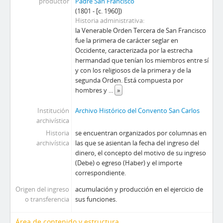
productor
Padre San Francisco
(1801 - [c. 1960])
Historia administrativa
la Venerable Orden Tercera de San Francisco
fue la primera de carácter seglar en
Occidente, caracterizada por la estrecha
hermandad que tenían los miembros entre sí
y con los religiosos de la primera y de la
segunda Orden. Está compuesta por
hombres y
...
»
Institución
Archivo Histórico del Convento San Carlos
archivística
Historia
se encuentran organizados por columnas en
archivística
las que se asientan la fecha del ingreso del
dinero, el concepto del motivo de su ingreso
(Debe) o egreso (Haber) y el importe
correspondiente.
Origen del ingreso
acumulación y producción en el ejercicio de
o transferencia
sus funciones.
Área de contenido y estructura