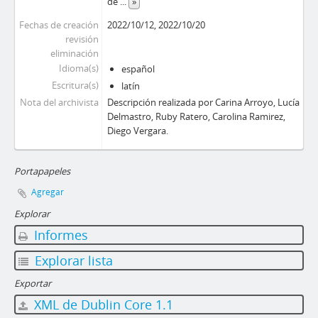
de
...
»
Fechas de creación
2022/10/12, 2022/10/20
revisión
eliminación
Idioma(s)
español
Escritura(s)
latín
Nota del archivista
Descripción realizada por Carina Arroyo, Lucía
Delmastro, Ruby Ratero, Carolina Ramirez,
Diego Vergara.
Portapapeles
Agregar
Explorar
Informes
Explorar lista
Exportar
XML de Dublin Core 1.1