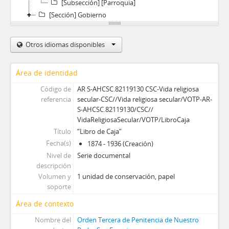
[Subsección] [Parroquia]
[Sección] Gobierno
Otros idiomas disponibles
Área de identidad
Código de
AR S-AHCSC.82119130 CSC-Vida religiosa
referencia
secular-CSC//Vida religiosa secular/VOTP-AR-
S-AHCSC.82119130/CSC//
VidaReligiosaSecular/VOTP/LibroCaja
Título
“Libro de Caja”
Fecha(s)
1874 - 1936 (Creación)
Nivel de
Serie documental
descripción
Volumen y
1 unidad de conservación, papel
soporte
Área de contexto
Nombre del
Orden Tercera de Penitencia de Nuestro