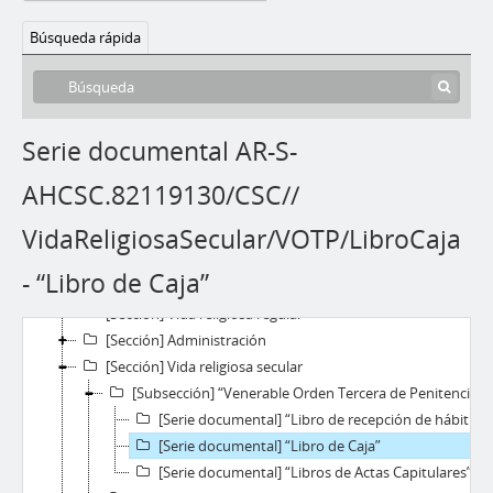
Búsqueda rápida
Serie documental AR-S-
AHCSC.82119130/CSC//
VidaReligiosaSecular/VOTP/LibroCaja
[Fondo] “Convento San Carlos”
[Sección] Acción misionera
- “Libro de Caja”
[Sección] Educación
[Sección] Vida religiosa regular
[Sección] Administración
[Sección] Vida religiosa secular
[Subsección] “Venerable Orden Tercera de Penitencia”
[Serie documental] “Libro de recepción de hábitos, vesticiones y profesiones”
[Serie documental] “Libro de Caja”
[Serie documental] “Libros de Actas Capitulares”