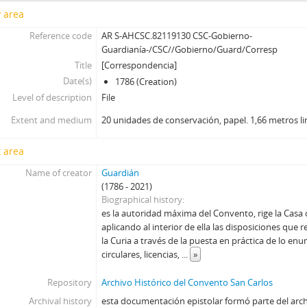
y area
Reference code
AR S-AHCSC.82119130 CSC-Gobierno-
Guardianía-/CSC//Gobierno/Guard/Corresp
Title
[Correspondencia]
Date(s)
1786 (Creation)
Level of description
File
Extent and medium
20 unidades de conservación, papel. 1,66 metros li
 area
Name of creator
Guardián
(1786 - 2021)
Biographical history
es la autoridad máxima del Convento, rige la Casa 
aplicando al interior de ella las disposiciones que 
la Curia a través de la puesta en práctica de lo enu
circulares, licencias,
...
»
Repository
Archivo Histórico del Convento San Carlos
Archival history
esta documentación epistolar formó parte del arch