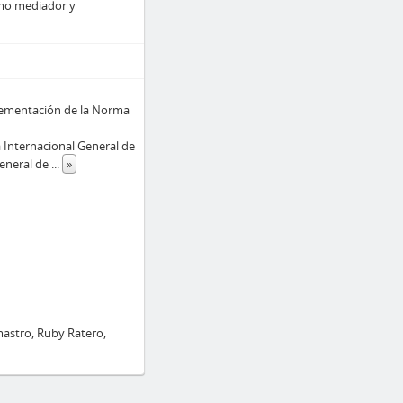
como mediador y
mplementación de la Norma
 Internacional General de
General de
...
»
mastro, Ruby Ratero,