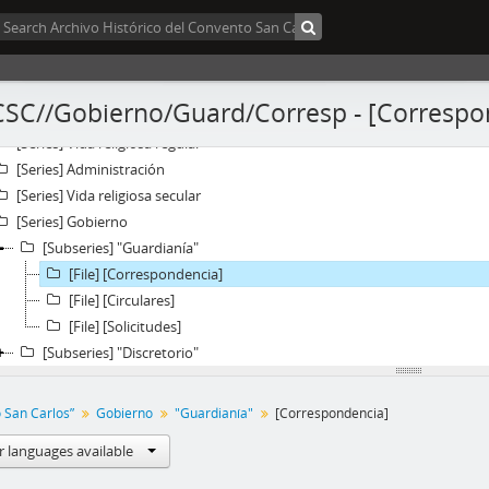
Fonds] “Convento San Carlos”
[Series] Acción misionera
/CSC//Gobierno/Guard/Corresp - [Correspo
[Series] Educación
[Series] Vida religiosa regular
[Series] Administración
[Series] Vida religiosa secular
[Series] Gobierno
[Subseries] "Guardianía"
[File] [Correspondencia]
[File] [Circulares]
[File] [Solicitudes]
[Subseries] "Discretorio"
 San Carlos”
Gobierno
"Guardianía"
[Correspondencia]
r languages available