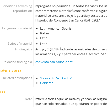
Conditions governing
reprografía no permitida. En todos los casos, los 
reproduction
comprometerse a citar la fuente conforme el siguien
material se encuentra bajo la guardia y custodia de
Histórico del Convento San Carlos (BAHCSC).”
Language of material
Latin American Spanish
Italian
Latin
Script of material
Latin
Finding aids
Arroyo, C. (2018). Índice de las unidades de conse
los armarios 1, 2 y 3 pertenecientes al Archivo. Sa
Uploaded finding aid
convento-san-carlos-2.pdf
materials area
Related descriptions
“Convento San Carlos”
Gobierno
area
Note
refiere a todas aquellas misivas, ya sean las origina
que han sido enviadas, que quedaron en poder de