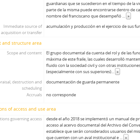
guardianas que se sucedieron en el tiempo de la v
parte de la misma puede encontrarse dentro de caj
nombre del franciscano que desempeñó
...
»
Immediate source of
acumulación y producción en el ejercicio de sus fu
acquisition or transfer
 and structure area
Scope and content
El grupo documental da cuenta del rol y de las fu
máxima de este fraile, las cuales desarrolló mant
fluido con la sociedad civil y con otras instituciones
(especialmente con sus superiores)
...
»
raisal, destruction and
documentación de guarda permanente
scheduling
Accruals
no corresponde
ons of access and use area
tions governing access
desde el año 2018 se implementó un manual de pr
acceso al acervo documental del Archivo del Conve
establece que serán considerados usuarios del mi
que cuenten con un aval institucional e
...
»