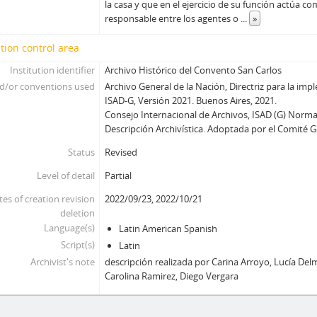
la casa y que en el ejercicio de su función actúa 
responsable entre los agentes o
...
»
tion control area
Institution identifier
Archivo Histórico del Convento San Carlos
d/or conventions used
Archivo General de la Nación, Directriz para la i
ISAD-G, Versión 2021. Buenos Aires, 2021.
Consejo Internacional de Archivos, ISAD (G) Norma
Descripción Archivística. Adoptada por el Comité 
Status
Revised
Level of detail
Partial
tes of creation revision
2022/09/23, 2022/10/21
deletion
Language(s)
Latin American Spanish
Script(s)
Latin
Archivist's note
descripción realizada por Carina Arroyo, Lucía Del
Carolina Ramirez, Diego Vergara