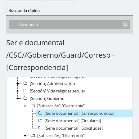
Búsqueda rápida
Serie documental
/CSC//Gobierno/Guard/Corresp -
[Fondo] “Convento San Carlos”
[Sección] Acción misionera
[Correspondencia]
[Sección] Educación
[Sección] Vida religiosa regular
[Sección] Administración
[Sección] Vida religiosa secular
[Sección] Gobierno
[Subsección] "Guardianía"
[Serie documental] [Correspondencia]
[Serie documental] [Circulares]
[Serie documental] [Solicitudes]
[Subsección] "Discretorio"