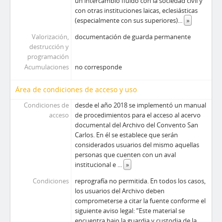
un intercambio fluido con la sociedad civil y
con otras instituciones laicas, eclesiásticas
(especialmente con sus superiores)
...
»
Valorización,
documentación de guarda permanente
destrucción y
programación
Acumulaciones
no corresponde
Área de condiciones de acceso y uso
Condiciones de
desde el año 2018 se implementó un manual
acceso
de procedimientos para el acceso al acervo
documental del Archivo del Convento San
Carlos. En él se establece que serán
considerados usuarios del mismo aquellas
personas que cuenten con un aval
institucional e
...
»
Condiciones
reprografía no permitida. En todos los casos,
los usuarios del Archivo deben
comprometerse a citar la fuente conforme el
siguiente aviso legal: “Este material se
encuentra bajo la guardia y custodia de la